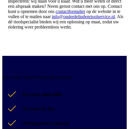
inspecteren: wij staan voor u klaar. Wilt u meer weten of direct
een afspraak maken? Neem gerust contact met ons op. Contact
kunt u opnemen door ons
contactformulier
op de website in te
vullen of te mailen naar
info@onderdelindenrioolservice.nl
. Als
dé rioolspecialist bieden wij een oplossing op maat, zodat uw
riolering weer probleemloos werkt.
Kies voor Onderdelinden Rioolservice
Ervaring sinds 1986
No Cure No Pay
Ontstoppen en inspectie