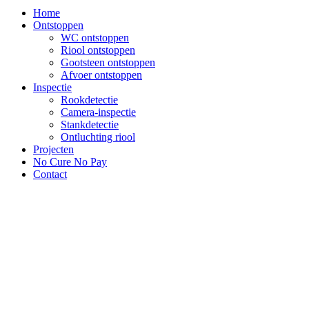
Home
Ontstoppen
WC ontstoppen
Riool ontstoppen
Gootsteen ontstoppen
Afvoer ontstoppen
Inspectie
Rookdetectie
Camera-inspectie
Stankdetectie
Ontluchting riool
Projecten
No Cure No Pay
Contact