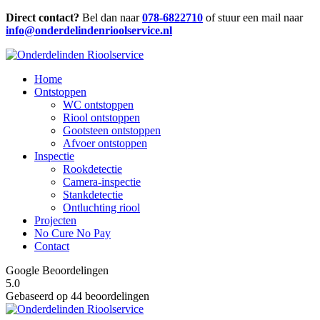
Direct contact?
Bel dan naar
078-6822710
of stuur een mail naar
info@onderdelindenrioolservice.nl
Home
Ontstoppen
WC ontstoppen
Riool ontstoppen
Gootsteen ontstoppen
Afvoer ontstoppen
Inspectie
Rookdetectie
Camera-inspectie
Stankdetectie
Ontluchting riool
Projecten
No Cure No Pay
Contact
Google Beoordelingen
5.0
Gebaseerd op 44 beoordelingen