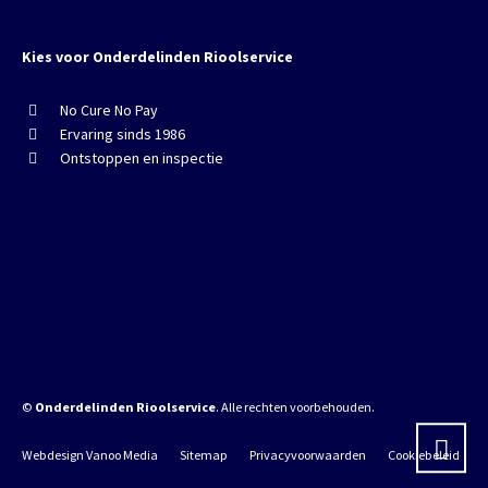
Kies voor Onderdelinden Rioolservice
No Cure No Pay
Ervaring sinds 1986
Ontstoppen en inspectie
©
Onderdelinden Rioolservice
. Alle rechten voorbehouden.
Webdesign Vanoo Media
Sitemap
Privacyvoorwaarden
Cookiebeleid