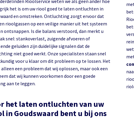
nderdelinden Rioolservice weten we als geen ander hoe
met
rijk het is om uw riool goed te laten ontluchten in
bet
Ontluchting zorgt ervoor dat
Rio
 en rioolgassen op een veilige manier uit het systeem
bet
n ontsnappen. Is die balans verstoord, dan merkt u
ver
aak snel: stankoverlast, zuigende afvoeren of
rein
ende geluiden zijn duidelijke signalen dat de
wet
chting niet goed werkt. Onze specialisten staan snel
met
kkundig voor u klaar om dit probleem op te lossen. Het
con
et alleen een probleem dat wij oplossen, maar ook een
naa
eem dat wij kunnen voorkomen door een goede
rio
ing aan te leggen.
rio
r het laten ontluchten van uw
 in Goudswaard bent u bij ons