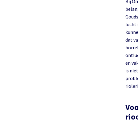
Bij O
belang
Goudswaard en omstreken. 
lucht
kunne
dat v
borrel
ontlu
en va
is ni
probl
rioler
Voo
riool