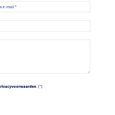
privacyvoorwaarden
. (*)