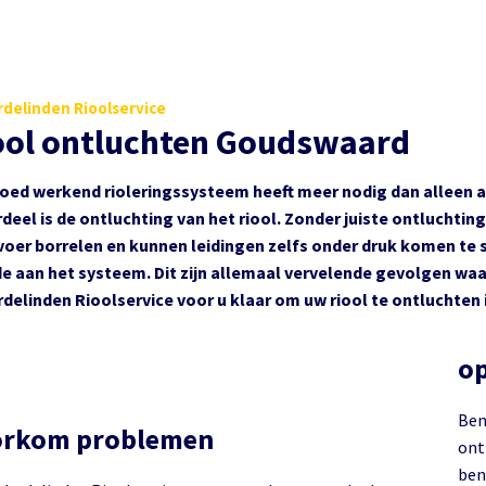
delinden Rioolservice
ool ontluchten Goudswaard
oed werkend rioleringssysteem heeft meer nodig dan alleen a
deel is de ontluchting van het riool. Zonder juiste ontluchtin
voer borrelen en kunnen leidingen zelfs onder druk komen te s
e aan het systeem. Dit zijn allemaal vervelende gevolgen waar
delinden Rioolservice voor u klaar om uw riool te ontluchte
op
Ben
orkom problemen
ontlu
bent