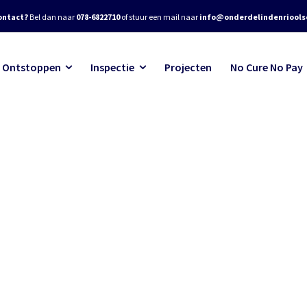
ontact?
Bel dan naar
078-6822710
of stuur een mail naar
info@onderdelindenrioolse
Ontstoppen
Inspectie
Projecten
No Cure No Pay