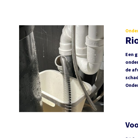
Onder
Ri
Een g
onder
de af
schad
Onder
Vo