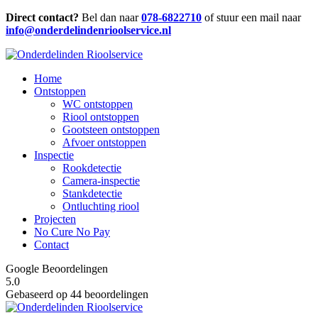
Direct contact?
Bel dan naar
078-6822710
of stuur een mail naar
info@onderdelindenrioolservice.nl
Home
Ontstoppen
WC ontstoppen
Riool ontstoppen
Gootsteen ontstoppen
Afvoer ontstoppen
Inspectie
Rookdetectie
Camera-inspectie
Stankdetectie
Ontluchting riool
Projecten
No Cure No Pay
Contact
Google Beoordelingen
5.0
Gebaseerd op 44 beoordelingen