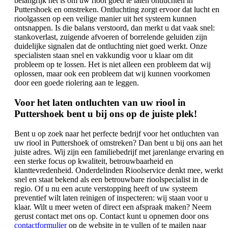
belangrijk het is om uw riool goed te laten ontluchten in
Puttershoek en omstreken. Ontluchting zorgt ervoor dat lucht en
rioolgassen op een veilige manier uit het systeem kunnen
ontsnappen. Is die balans verstoord, dan merkt u dat vaak snel:
stankoverlast, zuigende afvoeren of borrelende geluiden zijn
duidelijke signalen dat de ontluchting niet goed werkt. Onze
specialisten staan snel en vakkundig voor u klaar om dit
probleem op te lossen. Het is niet alleen een probleem dat wij
oplossen, maar ook een probleem dat wij kunnen voorkomen
door een goede riolering aan te leggen.
Voor het laten ontluchten van uw riool in
Puttershoek bent u bij ons op de juiste plek!
Bent u op zoek naar het perfecte bedrijf voor het ontluchten van
uw riool in Puttershoek of omstreken? Dan bent u bij ons aan het
juiste adres. Wij zijn een familiebedrijf met jarenlange ervaring en
een sterke focus op kwaliteit, betrouwbaarheid en
klanttevredenheid. Onderdelinden Rioolservice denkt mee, werkt
snel en staat bekend als een betrouwbare rioolspecialist in de
regio. Of u nu een acute verstopping heeft of uw systeem
preventief wilt laten reinigen of inspecteren: wij staan voor u
klaar. Wilt u meer weten of direct een afspraak maken? Neem
gerust contact met ons op. Contact kunt u opnemen door ons
contactformulier
op de website in te vullen of te mailen naar