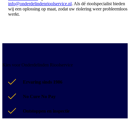
info@onderdelindenrioolservice.nl
. Als dé rioolspecialist bieden
wij een oplossing op maat, zodat uw riolering weer probleemloos
werkt.
Kies voor Onderdelinden Rioolservice
Ervaring sinds 1986
No Cure No Pay
Ontstoppen en inspectie