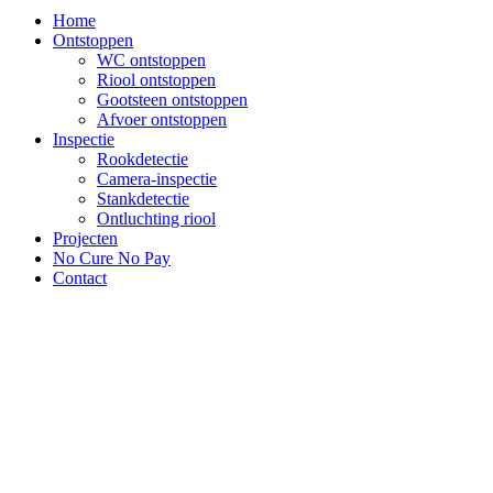
Home
Ontstoppen
WC ontstoppen
Riool ontstoppen
Gootsteen ontstoppen
Afvoer ontstoppen
Inspectie
Rookdetectie
Camera-inspectie
Stankdetectie
Ontluchting riool
Projecten
No Cure No Pay
Contact