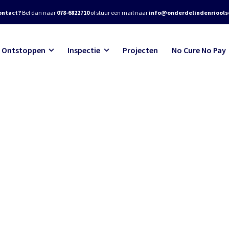
ontact?
Bel dan naar
078-6822710
of stuur een mail naar
info@onderdelindenrioolse
Ontstoppen
Inspectie
Projecten
No Cure No Pay