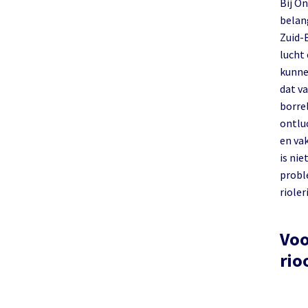
Bij O
belang
Zuid-Beijerland en oms
lucht
kunne
dat v
borrel
ontlu
en va
is ni
probl
rioler
Voo
riool