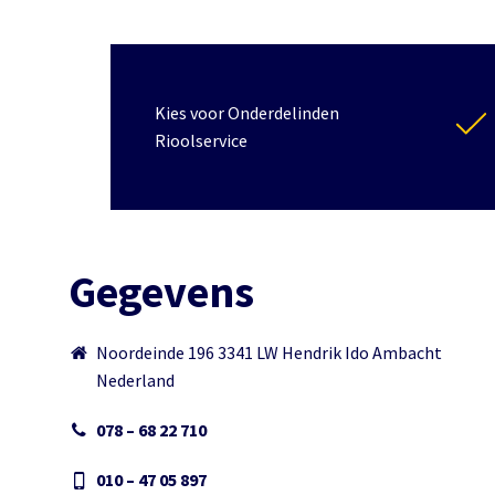
Kies voor Onderdelinden
Rioolservice
Gegevens
Noordeinde 196 3341 LW Hendrik Ido Ambacht
Nederland
078 – 68 22 710
010 – 47 05 897