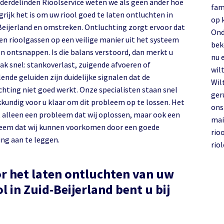
nderdelinden Rioolservice weten we als geen ander hoe
fam
rijk het is om uw riool goed te laten ontluchten in
op 
treken. Ontluchting zorgt ervoor dat
Ond
 en rioolgassen op een veilige manier uit het systeem
bek
n ontsnappen. Is die balans verstoord, dan merkt u
nu 
aak snel: stankoverlast, zuigende afvoeren of
wilt
ende geluiden zijn duidelijke signalen dat de
Wil
chting niet goed werkt. Onze specialisten staan snel
ger
kkundig voor u klaar om dit probleem op te lossen. Het
on
et alleen een probleem dat wij oplossen, maar ook een
mai
eem dat wij kunnen voorkomen door een goede
rio
ing aan te leggen.
rio
r het laten ontluchten van uw
 in Zuid-Beijerland bent u bij