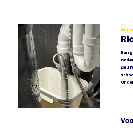
Onder
Ri
Een g
onder
de af
schad
Onder
Vo