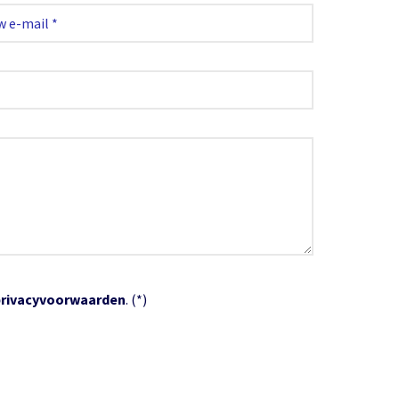
privacyvoorwaarden
. (*)