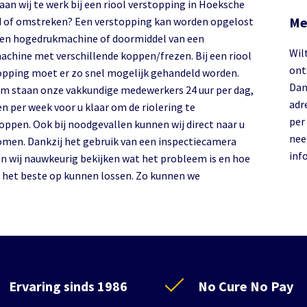
aan wij te werk bij een riool verstopping in Hoeksche
Me
 of omstreken? Een verstopping kan worden opgelost
en hogedrukmachine of doormiddel van een
Wilt
achine met verschillende koppen/frezen. Bij een riool
ont
opping moet er zo snel mogelijk gehandeld worden.
Dan
m staan onze vakkundige medewerkers 24 uur per dag,
adre
n per week voor u klaar om de riolering te
per
oppen. Ook bij noodgevallen kunnen wij direct naar u
ne
omen. Dankzij het gebruik van een inspectiecamera
inf
n wij nauwkeurig bekijken wat het probleem is en hoe
it het beste op kunnen lossen. Zo kunnen we
Ervaring sinds 1986
No Cure No Pay