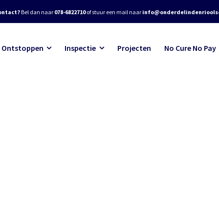
ontact?
Bel dan naar
078-6822710
of stuur een mail naar
info@onderdelindenrioolse
Ontstoppen
Inspectie
Projecten
No Cure No Pay