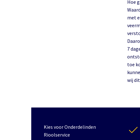
Hoe g
Waard
met e
veerm
verst
Daaro
7 dage
ontst
toe k
kunne
wij d
Kies voor Onderdelinden
Rioolservice