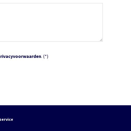
privacyvoorwaarden
. (*)
service