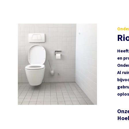
Onder
Ri
Heeft
en pr
Onder
Al ru
bijvo
gebru
oplos
Onze
Hoe