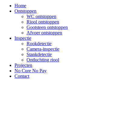
Home
Ontstoppen
WC ontstoppen
Riool ontstoppen
Gootsteen ontstoppen
Afvoer ontstoppen
Inspectie
Rookdetectie
Camera-inspectie
Stankdetectie
Ontluchting riool
Projecten
No Cure No Pay
Contact