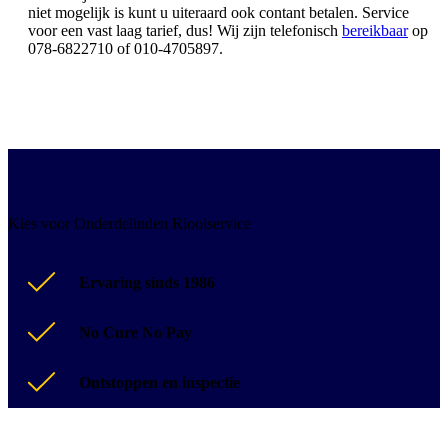
niet mogelijk is kunt u uiteraard ook contant betalen. Service
voor een vast laag tarief, dus! Wij zijn telefonisch
bereikbaar
op
078-6822710 of 010-4705897.
Kies voor Onderdelinden Rioolservice
Ervaring sinds 1986
No Cure No Pay
Ontstoppen en inspectie