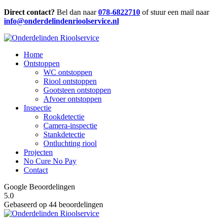
Direct contact?
Bel dan naar
078-6822710
of stuur een mail naar
info@onderdelindenrioolservice.nl
Home
Ontstoppen
WC ontstoppen
Riool ontstoppen
Gootsteen ontstoppen
Afvoer ontstoppen
Inspectie
Rookdetectie
Camera-inspectie
Stankdetectie
Ontluchting riool
Projecten
No Cure No Pay
Contact
Google Beoordelingen
5.0
Gebaseerd op 44 beoordelingen