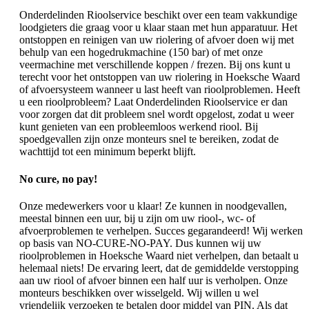
Onderdelinden Rioolservice beschikt over een team vakkundige
loodgieters die graag voor u klaar staan met hun apparatuur. Het
ontstoppen en reinigen van uw riolering of afvoer doen wij met
behulp van een hogedrukmachine (150 bar) of met onze
veermachine met verschillende koppen / frezen. Bij ons kunt u
terecht voor het ontstoppen van uw riolering in Hoeksche Waard
of afvoersysteem wanneer u last heeft van rioolproblemen. Heeft
u een rioolprobleem? Laat Onderdelinden Rioolservice er dan
voor zorgen dat dit probleem snel wordt opgelost, zodat u weer
kunt genieten van een probleemloos werkend riool. Bij
spoedgevallen zijn onze monteurs snel te bereiken, zodat de
wachttijd tot een minimum beperkt blijft.
No cure, no pay!
Onze medewerkers voor u klaar! Ze kunnen in noodgevallen,
meestal binnen een uur, bij u zijn om uw riool-, wc- of
afvoerproblemen te verhelpen. Succes gegarandeerd! Wij werken
op basis van NO-CURE-NO-PAY. Dus kunnen wij uw
rioolproblemen in Hoeksche Waard niet verhelpen, dan betaalt u
helemaal niets! De ervaring leert, dat de gemiddelde verstopping
aan uw riool of afvoer binnen een half uur is verholpen. Onze
monteurs beschikken over wisselgeld. Wij willen u wel
vriendelijk verzoeken te betalen door middel van PIN. Als dat