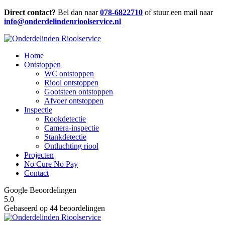
Direct contact?
Bel dan naar
078-6822710
of stuur een mail naar
info@onderdelindenrioolservice.nl
Home
Ontstoppen
WC ontstoppen
Riool ontstoppen
Gootsteen ontstoppen
Afvoer ontstoppen
Inspectie
Rookdetectie
Camera-inspectie
Stankdetectie
Ontluchting riool
Projecten
No Cure No Pay
Contact
Google Beoordelingen
5.0
Gebaseerd op 44 beoordelingen