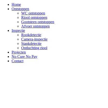
Home
Ontstoppen
WC ontstoppen
Riool ontstoppen
Gootsteen ontstoppen
Afvoer ontstoppen
Inspectie
Rookdetectie
Camera-inspectie
Stankdetectie
Ontluchting riool
Projecten
No Cure No Pay
Contact