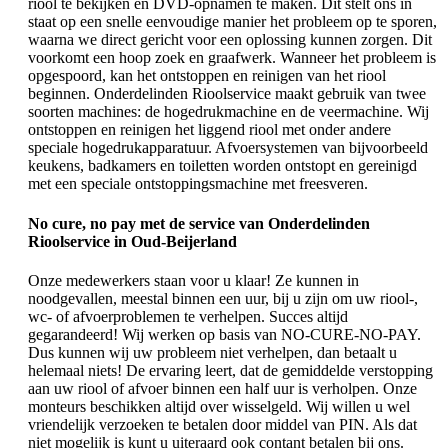
riool te bekijken en DVD-opnamen te maken. Dit stelt ons in
staat op een snelle eenvoudige manier het probleem op te sporen,
waarna we direct gericht voor een oplossing kunnen zorgen. Dit
voorkomt een hoop zoek en graafwerk. Wanneer het probleem is
opgespoord, kan het ontstoppen en reinigen van het riool
beginnen. Onderdelinden Rioolservice maakt gebruik van twee
soorten machines: de hogedrukmachine en de veermachine. Wij
ontstoppen en reinigen het liggend riool met onder andere
speciale hogedrukapparatuur. Afvoersystemen van bijvoorbeeld
keukens, badkamers en toiletten worden ontstopt en gereinigd
met een speciale ontstoppingsmachine met freesveren.
No cure, no pay met de service van Onderdelinden
Rioolservice in Oud-Beijerland
Onze medewerkers staan voor u klaar! Ze kunnen in
noodgevallen, meestal binnen een uur, bij u zijn om uw riool-,
wc- of afvoerproblemen te verhelpen. Succes altijd
gegarandeerd! Wij werken op basis van NO-CURE-NO-PAY.
Dus kunnen wij uw probleem niet verhelpen, dan betaalt u
helemaal niets! De ervaring leert, dat de gemiddelde verstopping
aan uw riool of afvoer binnen een half uur is verholpen. Onze
monteurs beschikken altijd over wisselgeld. Wij willen u wel
vriendelijk verzoeken te betalen door middel van PIN. Als dat
niet mogelijk is kunt u uiteraard ook contant betalen bij ons.