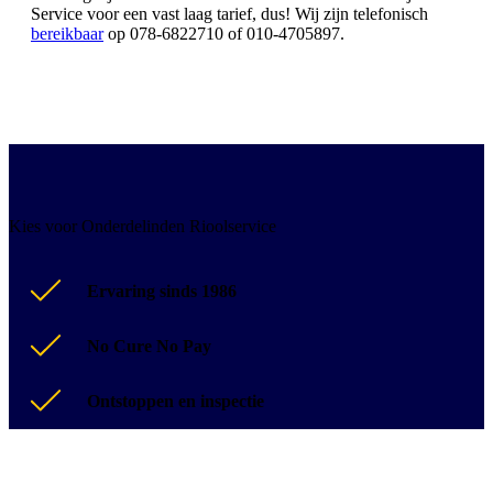
Service voor een vast laag tarief, dus! Wij zijn telefonisch
bereikbaar
op 078-6822710 of 010-4705897.
Kies voor Onderdelinden Rioolservice
Ervaring sinds 1986
No Cure No Pay
Ontstoppen en inspectie