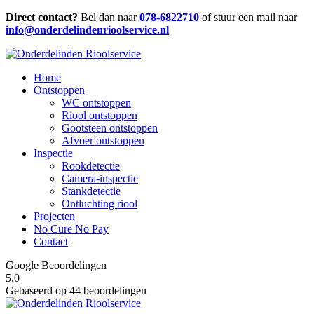
Direct contact?
Bel dan naar
078-6822710
of stuur een mail naar
info@onderdelindenrioolservice.nl
Home
Ontstoppen
WC ontstoppen
Riool ontstoppen
Gootsteen ontstoppen
Afvoer ontstoppen
Inspectie
Rookdetectie
Camera-inspectie
Stankdetectie
Ontluchting riool
Projecten
No Cure No Pay
Contact
Google Beoordelingen
5.0
Gebaseerd op 44 beoordelingen