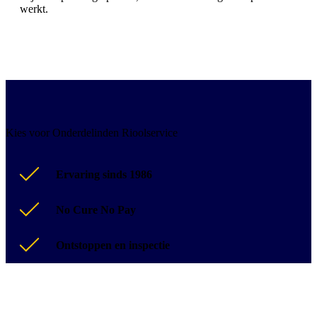
werkt.
Kies voor Onderdelinden Rioolservice
Ervaring sinds 1986
No Cure No Pay
Ontstoppen en inspectie