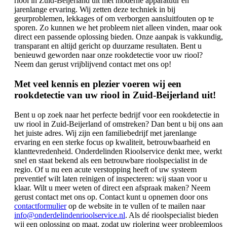
riool in Zuid-Beijerland uit met moderne apparatuur en
jarenlange ervaring. Wij zetten deze techniek in bij
geurproblemen, lekkages of om verborgen aansluitfouten op te
sporen. Zo kunnen we het probleem niet alleen vinden, maar ook
direct een passende oplossing bieden. Onze aanpak is vakkundig,
transparant en altijd gericht op duurzame resultaten. Bent u
benieuwd geworden naar onze rookdetectie voor uw riool?
Neem dan gerust vrijblijvend contact met ons op!
Met veel kennis en plezier voeren wij een
rookdetectie van uw riool in Zuid-Beijerland uit!
Bent u op zoek naar het perfecte bedrijf voor een rookdetectie in
uw riool in Zuid-Beijerland of omstreken? Dan bent u bij ons aan
het juiste adres. Wij zijn een familiebedrijf met jarenlange
ervaring en een sterke focus op kwaliteit, betrouwbaarheid en
klanttevredenheid. Onderdelinden Rioolservice denkt mee, werkt
snel en staat bekend als een betrouwbare rioolspecialist in de
regio. Of u nu een acute verstopping heeft of uw systeem
preventief wilt laten reinigen of inspecteren: wij staan voor u
klaar. Wilt u meer weten of direct een afspraak maken? Neem
gerust contact met ons op. Contact kunt u opnemen door ons
contactformulier
op de website in te vullen of te mailen naar
info@onderdelindenrioolservice.nl
. Als dé rioolspecialist bieden
wij een oplossing op maat, zodat uw riolering weer probleemloos