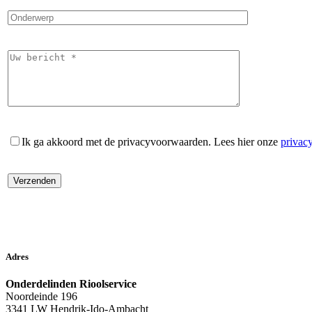
Ik ga akkoord met de privacyvoorwaarden.
Lees hier onze
privac
Adres
Onderdelinden Rioolservice
Noordeinde 196
3341 LW Hendrik-Ido-Ambacht