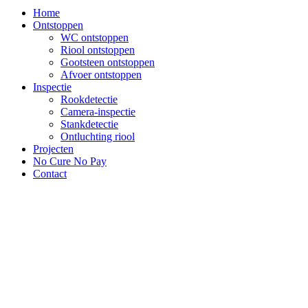
Home
Ontstoppen
WC ontstoppen
Riool ontstoppen
Gootsteen ontstoppen
Afvoer ontstoppen
Inspectie
Rookdetectie
Camera-inspectie
Stankdetectie
Ontluchting riool
Projecten
No Cure No Pay
Contact