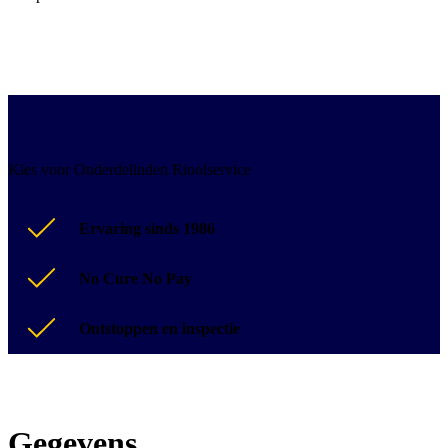
Kies voor Onderdelinden Rioolservice
Ervaring sinds 1986
No Cure No Pay
Ontstoppen en inspectie
Gegevens