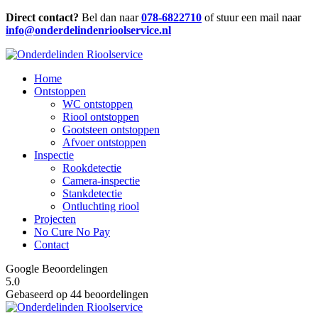
Direct contact?
Bel dan naar
078-6822710
of stuur een mail naar
info@onderdelindenrioolservice.nl
Home
Ontstoppen
WC ontstoppen
Riool ontstoppen
Gootsteen ontstoppen
Afvoer ontstoppen
Inspectie
Rookdetectie
Camera-inspectie
Stankdetectie
Ontluchting riool
Projecten
No Cure No Pay
Contact
Google Beoordelingen
5.0
Gebaseerd op 44 beoordelingen