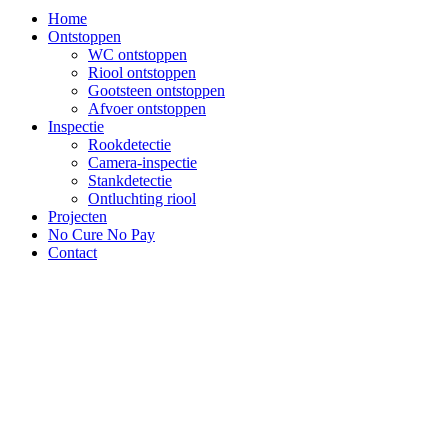
Home
Ontstoppen
WC ontstoppen
Riool ontstoppen
Gootsteen ontstoppen
Afvoer ontstoppen
Inspectie
Rookdetectie
Camera-inspectie
Stankdetectie
Ontluchting riool
Projecten
No Cure No Pay
Contact