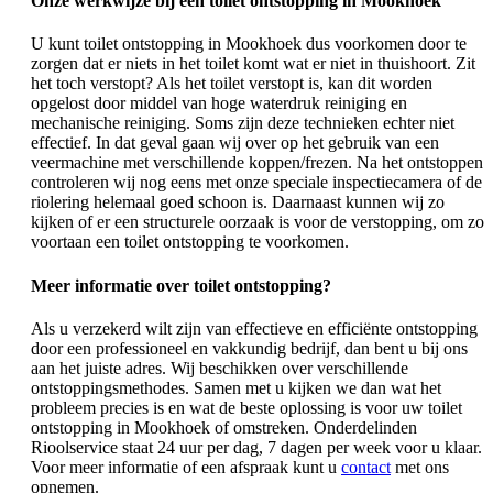
Onze werkwijze bij een toilet ontstopping in Mookhoek
U kunt toilet ontstopping in Mookhoek dus voorkomen door te
zorgen dat er niets in het toilet komt wat er niet in thuishoort. Zit
het toch verstopt? Als het toilet verstopt is, kan dit worden
opgelost door middel van hoge waterdruk reiniging en
mechanische reiniging. Soms zijn deze technieken echter niet
effectief. In dat geval gaan wij over op het gebruik van een
veermachine met verschillende koppen/frezen. Na het ontstoppen
controleren wij nog eens met onze speciale inspectiecamera of de
riolering helemaal goed schoon is. Daarnaast kunnen wij zo
kijken of er een structurele oorzaak is voor de verstopping, om zo
voortaan een toilet ontstopping te voorkomen.
Meer informatie over toilet ontstopping?
Als u verzekerd wilt zijn van effectieve en efficiënte ontstopping
door een professioneel en vakkundig bedrijf, dan bent u bij ons
aan het juiste adres. Wij beschikken over verschillende
ontstoppingsmethodes. Samen met u kijken we dan wat het
probleem precies is en wat de beste oplossing is voor uw toilet
ontstopping in Mookhoek of omstreken. Onderdelinden
Rioolservice staat 24 uur per dag, 7 dagen per week voor u klaar.
Voor meer informatie of een afspraak kunt u
contact
met ons
opnemen.