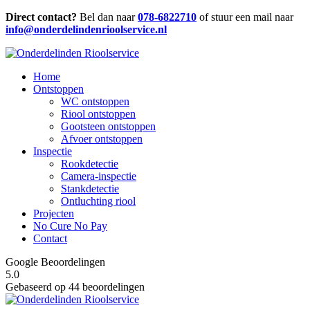
Direct contact?
Bel dan naar
078-6822710
of stuur een mail naar
info@onderdelindenrioolservice.nl
Home
Ontstoppen
WC ontstoppen
Riool ontstoppen
Gootsteen ontstoppen
Afvoer ontstoppen
Inspectie
Rookdetectie
Camera-inspectie
Stankdetectie
Ontluchting riool
Projecten
No Cure No Pay
Contact
Google Beoordelingen
5.0
Gebaseerd op 44 beoordelingen