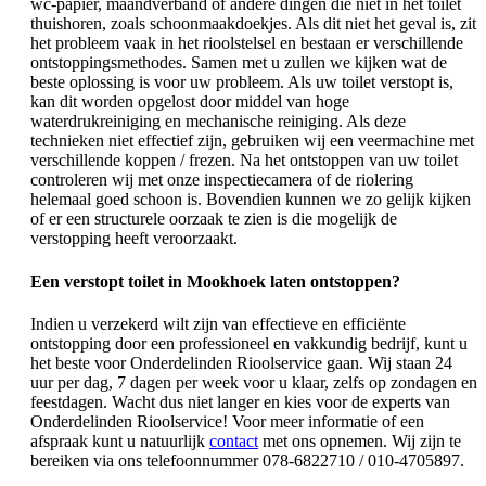
wc-papier, maandverband of andere dingen die niet in het toilet
thuishoren, zoals schoonmaakdoekjes. Als dit niet het geval is, zit
het probleem vaak in het rioolstelsel en bestaan er verschillende
ontstoppingsmethodes. Samen met u zullen we kijken wat de
beste oplossing is voor uw probleem. Als uw toilet verstopt is,
kan dit worden opgelost door middel van hoge
waterdrukreiniging en mechanische reiniging. Als deze
technieken niet effectief zijn, gebruiken wij een veermachine met
verschillende koppen / frezen. Na het ontstoppen van uw toilet
controleren wij met onze inspectiecamera of de riolering
helemaal goed schoon is. Bovendien kunnen we zo gelijk kijken
of er een structurele oorzaak te zien is die mogelijk de
verstopping heeft veroorzaakt.
Een verstopt toilet in Mookhoek laten ontstoppen?
Indien u verzekerd wilt zijn van effectieve en efficiënte
ontstopping door een professioneel en vakkundig bedrijf, kunt u
het beste voor Onderdelinden Rioolservice gaan. Wij staan 24
uur per dag, 7 dagen per week voor u klaar, zelfs op zondagen en
feestdagen. Wacht dus niet langer en kies voor de experts van
Onderdelinden Rioolservice! Voor meer informatie of een
afspraak kunt u natuurlijk
contact
met ons opnemen. Wij zijn te
bereiken via ons telefoonnummer 078-6822710 / 010-4705897.