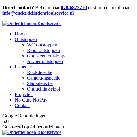
Direct contact?
Bel dan naar
078-6822710
of stuur een mail naar
info@onderdelindenrioolservice.nl
Home
Ontstoppen
WC ontstoppen
Riool ontstoppen
Gootsteen ontstoppen
Afvoer ontstoppen
Inspectie
Rookdetectie
Camera-inspectie
Stankdetectie
Ontluchting riool
Projecten
No Cure No Pay
Contact
Google Beoordelingen
5.0
Gebaseerd op 44 beoordelingen