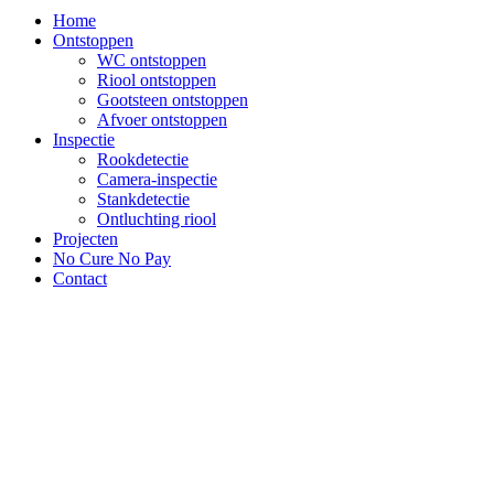
Home
Ontstoppen
WC ontstoppen
Riool ontstoppen
Gootsteen ontstoppen
Afvoer ontstoppen
Inspectie
Rookdetectie
Camera-inspectie
Stankdetectie
Ontluchting riool
Projecten
No Cure No Pay
Contact