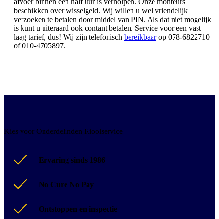
afvoer binnen een half uur is verholpen. Onze monteurs
beschikken over wisselgeld. Wij willen u wel vriendelijk
verzoeken te betalen door middel van PIN. Als dat niet mogelijk
is kunt u uiteraard ook contant betalen. Service voor een vast
laag tarief, dus! Wij zijn telefonisch
bereikbaar
op 078-6822710
of 010-4705897.
Kies voor Onderdelinden Rioolservice
Ervaring sinds 1986
No Cure No Pay
Ontstoppen en inspectie