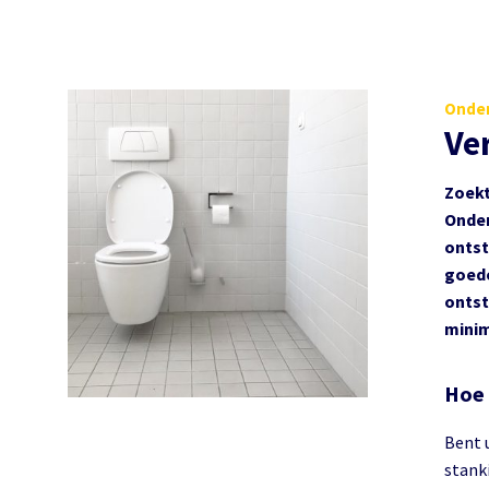
Onder
Ve
Zoekt
Onder
ontst
goede
ontst
minim
Hoe 
Bent u
stank