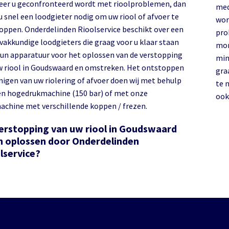
er u geconfronteerd wordt met rioolproblemen, dan
med
u snel een loodgieter nodig om uw riool of afvoer te
wor
oppen. Onderdelinden Rioolservice beschikt over een
pro
vakkundige loodgieters die graag voor u klaar staan
mon
un apparatuur voor het oplossen van de verstopping
min
w riool in Goudswaard en omstreken. Het ontstoppen
gra
nigen van uw riolering of afvoer doen wij met behulp
te 
en hogedrukmachine (150 bar) of met onze
ook
achine met verschillende koppen / frezen.
erstopping van uw riool in Goudswaard
n oplossen door Onderdelinden
lservice?