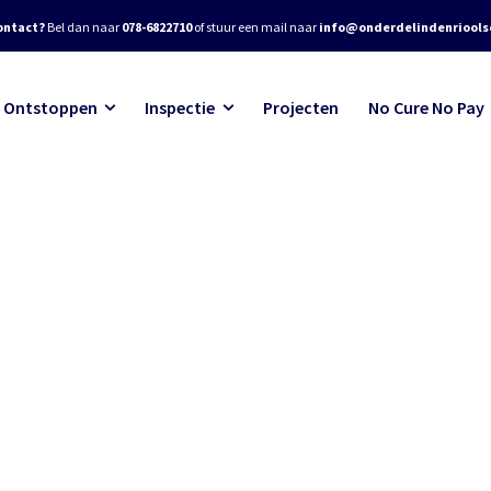
ontact?
Bel dan naar
078-6822710
of stuur een mail naar
info@onderdelindenrioolse
Ontstoppen
Inspectie
Projecten
No Cure No Pay