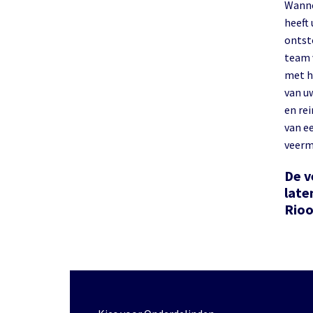
Wanne
heeft 
ontst
team 
met h
van u
en rei
van e
veerm
De v
late
Rioo