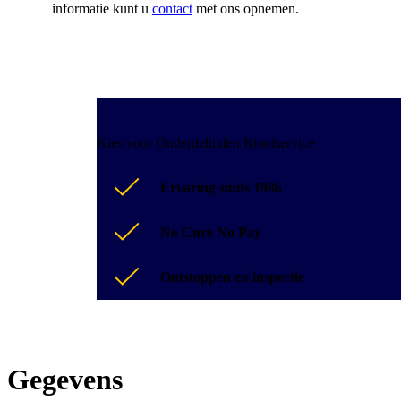
informatie kunt u
contact
met ons opnemen.
Kies voor Onderdelinden Rioolservice
Ervaring sinds 1986
No Cure No Pay
Ontstoppen en inspectie
Gegevens