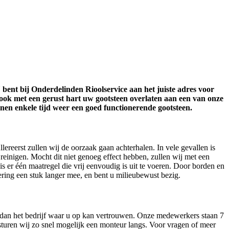
 bent bij Onderdelinden Rioolservice aan het juiste adres voor
 ook met een gerust hart uw gootsteen overlaten aan een van onze
en enkele tijd weer een goed functionerende gootsteen.
ereerst zullen wij de oorzaak gaan achterhalen. In vele gevallen is
reinigen. Mocht dit niet genoeg effect hebben, zullen wij met een
s er één maatregel die vrij eenvoudig is uit te voeren. Door borden en
ering een stuk langer mee, en bent u milieubewust bezig.
 dan het bedrijf waar u op kan vertrouwen. Onze medewerkers staan 7
turen wij zo snel mogelijk een monteur langs. Voor vragen of meer