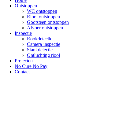
Home
Ontstoppen
WC ontstoppen
Riool ontstoppen
Gootsteen ontstoppen
Afvoer ontstoppen
Inspectie
Rookdetectie
Camera-inspectie
Stankdetectie
Ontluchting riool
Projecten
No Cure No Pay
Contact