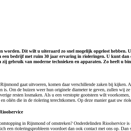
 worden. Dit wilt u uiteraard zo snel mogelijk opgelost hebben. U
 een bedrijf met ruim 30 jaar ervaring in rioleringen. U kunt dan
zij gebruik van moderne technieken en apparaten. Zo heeft u binn
ijnmond gaat uitvoeren, komen daar verschillende zaken bij kijken. All
n is. Om de buizen weer hun originele diameter te geven, zullen wij ze 
erige resten losmaken. Als u een verstopte gootsteen wilt voorkomen, i
 en oliën die in de riolering terechtkomen. Op deze manier gaat uw riol
ioolservice
 ontstopping in Rijnmond of omstreken? Onderdelinden Rioolservice is
ich een rioleringsprobleem voordoet dan ook contact met ons op. Dan s