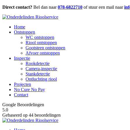
Direct contact?
Bel dan naar
078-6822710
of stuur een mail naar
in
Home
Ontstoppen
WC ontstoppen
Riool ontstoppen
Gootsteen ontstoppen
Afvoer ontstoppen
Inspectie
Rookdetectie
Camera-inspectie
Stankdetectie
Ontluchting riool
Projecten
No Cure No Pay
Contact
Google Beoordelingen
5.0
Gebaseerd op 44 beoordelingen