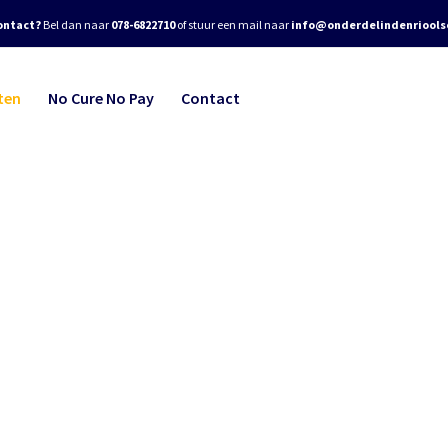
ontact?
Bel dan naar
078-6822710
of stuur een mail naar
info@onderdelindenrioolse
ten
No Cure No Pay
Contact