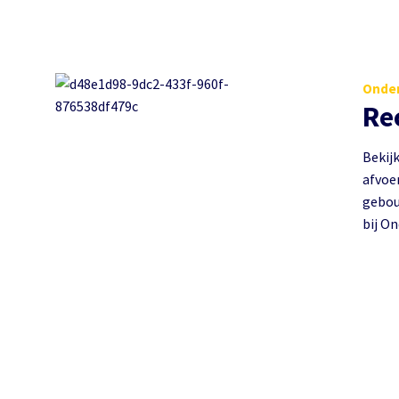
Onder
Re
Bekij
afvoer
gebou
bij On