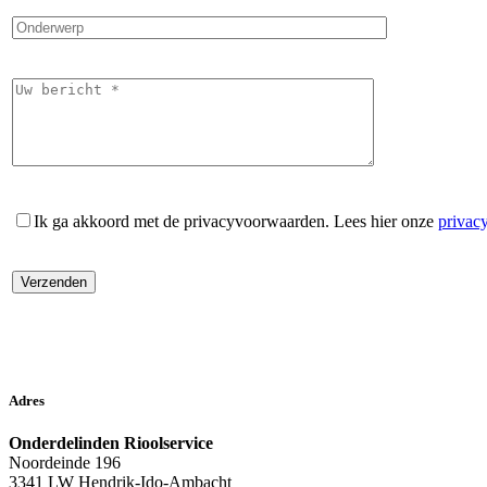
Ik ga akkoord met de privacyvoorwaarden.
Lees hier onze
privac
Adres
Onderdelinden Rioolservice
Noordeinde 196
3341 LW Hendrik-Ido-Ambacht