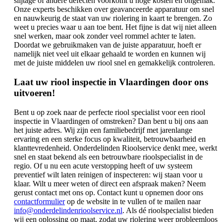
slijtage of andere defecten voorkomt u hoge kosten en ongemak.
Onze experts beschikken over geavanceerde apparatuur om snel
en nauwkeurig de staat van uw riolering in kaart te brengen. Zo
weet u precies waar u aan toe bent. Het fijne is dat wij niet alleen
snel werken, maar ook zonder veel rommel achter te laten.
Doordat we gebruikmaken van de juiste apparatuur, hoeft er
namelijk niet veel uit elkaar gehaald te worden en kunnen wij
met de juiste middelen uw riool snel en gemakkelijk controleren.
Laat uw riool inspectie in Vlaardingen door ons
uitvoeren!
Bent u op zoek naar de perfecte riool specialist voor een riool
inspectie in Vlaardingen of omstreken? Dan bent u bij ons aan
het juiste adres. Wij zijn een familiebedrijf met jarenlange
ervaring en een sterke focus op kwaliteit, betrouwbaarheid en
klanttevredenheid. Onderdelinden Rioolservice denkt mee, werkt
snel en staat bekend als een betrouwbare rioolspecialist in de
regio. Of u nu een acute verstopping heeft of uw systeem
preventief wilt laten reinigen of inspecteren: wij staan voor u
klaar. Wilt u meer weten of direct een afspraak maken? Neem
gerust contact met ons op. Contact kunt u opnemen door ons
contactformulier
op de website in te vullen of te mailen naar
info@onderdelindenrioolservice.nl
. Als dé rioolspecialist bieden
wij een oplossing op maat, zodat uw riolering weer probleemloos