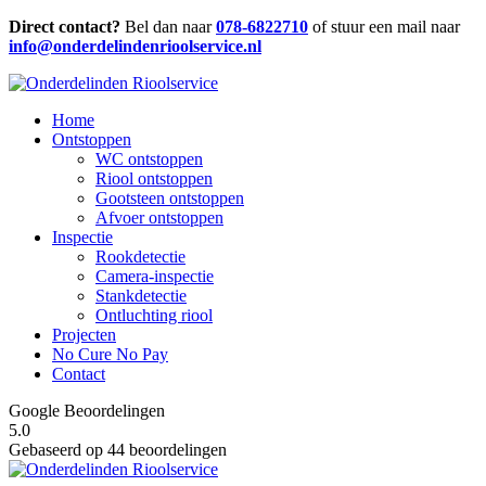
Direct contact?
Bel dan naar
078-6822710
of stuur een mail naar
info@onderdelindenrioolservice.nl
Home
Ontstoppen
WC ontstoppen
Riool ontstoppen
Gootsteen ontstoppen
Afvoer ontstoppen
Inspectie
Rookdetectie
Camera-inspectie
Stankdetectie
Ontluchting riool
Projecten
No Cure No Pay
Contact
Google Beoordelingen
5.0
Gebaseerd op 44 beoordelingen