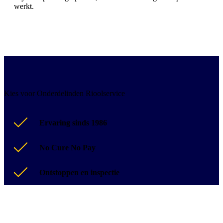
werkt.
Kies voor Onderdelinden Rioolservice
Ervaring sinds 1986
No Cure No Pay
Ontstoppen en inspectie