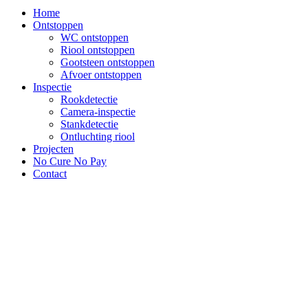
Home
Ontstoppen
WC ontstoppen
Riool ontstoppen
Gootsteen ontstoppen
Afvoer ontstoppen
Inspectie
Rookdetectie
Camera-inspectie
Stankdetectie
Ontluchting riool
Projecten
No Cure No Pay
Contact