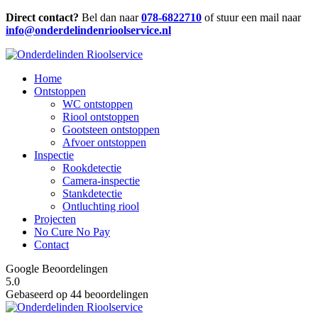
Direct contact?
Bel dan naar
078-6822710
of stuur een mail naar
info@onderdelindenrioolservice.nl
Home
Ontstoppen
WC ontstoppen
Riool ontstoppen
Gootsteen ontstoppen
Afvoer ontstoppen
Inspectie
Rookdetectie
Camera-inspectie
Stankdetectie
Ontluchting riool
Projecten
No Cure No Pay
Contact
Google Beoordelingen
5.0
Gebaseerd op 44 beoordelingen