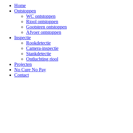
Home
Ontstoppen
WC ontstoppen
Riool ontstoppen
Gootsteen ontstoppen
Afvoer ontstoppen
Inspectie
Rookdetectie
Camera-inspectie
Stankdetectie
Ontluchting riool
Projecten
No Cure No Pay
Contact