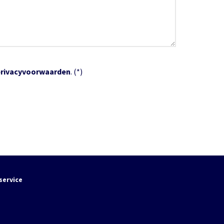
privacyvoorwaarden
. (*)
service