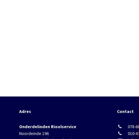
Adres
Contact
Onderdelinden Rioolservice
078-6
Noordeinde 196
010-4