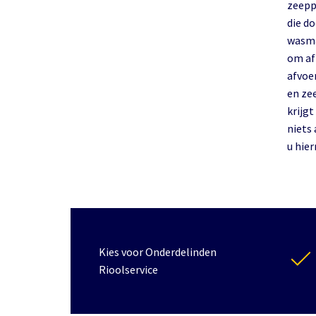
zeeppo
die do
wasma
om af
afvoe
en ze
krijg
niets 
u hie
Kies voor Onderdelinden
Rioolservice