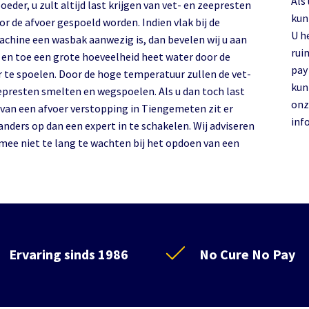
Als
eder, u zult altijd last krijgen van vet- en zeepresten
kun
or de afvoer gespoeld worden. Indien vlak bij de
U h
chine een wasbak aanwezig is, dan bevelen wij u aan
rui
 en toe een grote hoeveelheid heet water door de
pay
r te spoelen. Door de hoge temperatuur zullen de vet-
kun
epresten smelten en wegspoelen. Als u dan toch last
onz
t van een afvoer verstopping in Tiengemeten zit er
inf
anders op dan een expert in te schakelen. Wij adviseren
rmee niet te lang te wachten bij het opdoen van een
Ervaring sinds 1986
No Cure No Pay