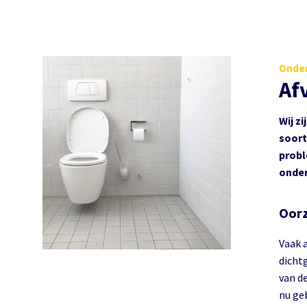
Onder
Af
Wij z
soort
probl
onder
Oorz
Vaak a
dicht
van d
nu ge