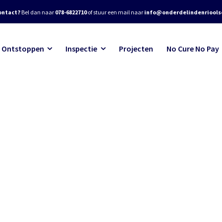
ontact?
Bel dan naar
078-6822710
of stuur een mail naar
info@onderdelindenrioolse
Ontstoppen
Inspectie
Projecten
No Cure No Pay