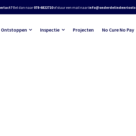
ontact?
Bel dan naar
078-6822710
of stuur een mail naar
info@onderdelindenrioolse
Ontstoppen
Inspectie
Projecten
No Cure No Pay