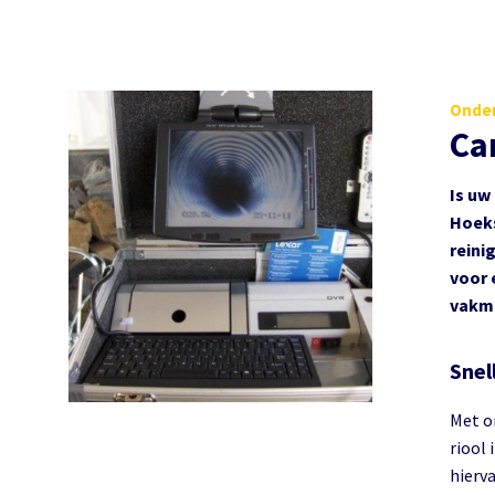
Onder
Ca
Is uw
Hoeks
reini
voor 
vakma
Snel
Met on
riool
hierv