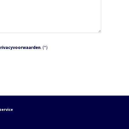
privacyvoorwaarden
. (*)
service