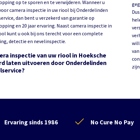
opping op te sporen en te verwijderen. Wanneer u
geg
voor camera inspectie in uw riool bij Onderdelinden
Dus
service, dan bent u verzekerd van garantie op
hel
opping en 20 jaar ervaring. Naast camera inspectie in
ver
iool kunt u ook bij ons terecht voor een complete
ver
ing, detectie en nevelinspectie.
wil
van 
ra inspectie van uw riool in Hoeksche
cont
d laten uitvoeren door Onderdelinden
zij
lservice?
Ervaring sinds 1986
No Cure No Pay