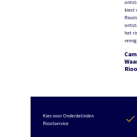
ontst
kiest 
Riool
ontst
het r
reinig
Came
Waar
Rioo
Kies voor Onderdelinden
Rioolservice