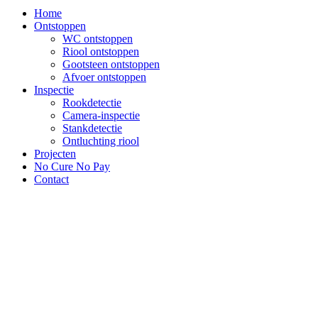
Home
Ontstoppen
WC ontstoppen
Riool ontstoppen
Gootsteen ontstoppen
Afvoer ontstoppen
Inspectie
Rookdetectie
Camera-inspectie
Stankdetectie
Ontluchting riool
Projecten
No Cure No Pay
Contact