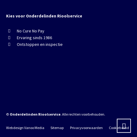
Kies voor Onderdelinden Rioolservice
No Cure No Pay
Ervaring sinds 1986
Ontstoppen en inspectie
©
Onderdelinden Rioolservice
. Alle rechten voorbehouden.
Webdesign Vanoo Media
Sitemap
Privacyvoorwaarden
Cookiebeleid