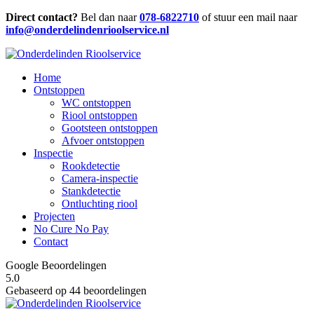
Direct contact?
Bel dan naar
078-6822710
of stuur een mail naar
info@onderdelindenrioolservice.nl
Home
Ontstoppen
WC ontstoppen
Riool ontstoppen
Gootsteen ontstoppen
Afvoer ontstoppen
Inspectie
Rookdetectie
Camera-inspectie
Stankdetectie
Ontluchting riool
Projecten
No Cure No Pay
Contact
Google Beoordelingen
5.0
Gebaseerd op 44 beoordelingen