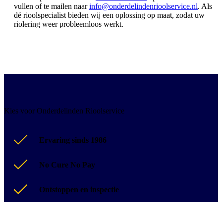
vullen of te mailen naar
info@onderdelindenrioolservice.nl
. Als
dé rioolspecialist bieden wij een oplossing op maat, zodat uw
riolering weer probleemloos werkt.
Kies voor Onderdelinden Rioolservice
Ervaring sinds 1986
No Cure No Pay
Ontstoppen en inspectie