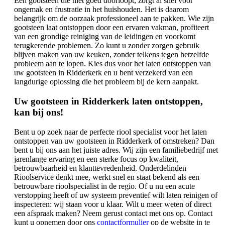
Een gootsteen die niet goed doorloopt, zorgt al snel voor
ongemak en frustratie in het huishouden. Het is daarom
belangrijk om de oorzaak professioneel aan te pakken. Wie zijn
gootsteen laat ontstoppen door een ervaren vakman, profiteert
van een grondige reiniging van de leidingen en voorkomt
terugkerende problemen. Zo kunt u zonder zorgen gebruik
blijven maken van uw keuken, zonder telkens tegen hetzelfde
probleem aan te lopen. Kies dus voor het laten ontstoppen van
uw gootsteen in Ridderkerk en u bent verzekerd van een
langdurige oplossing die het probleem bij de kern aanpakt.
Uw gootsteen in Ridderkerk laten ontstoppen,
kan bij ons!
Bent u op zoek naar de perfecte riool specialist voor het laten
ontstoppen van uw gootsteen in Ridderkerk of omstreken? Dan
bent u bij ons aan het juiste adres. Wij zijn een familiebedrijf met
jarenlange ervaring en een sterke focus op kwaliteit,
betrouwbaarheid en klanttevredenheid. Onderdelinden
Rioolservice denkt mee, werkt snel en staat bekend als een
betrouwbare rioolspecialist in de regio. Of u nu een acute
verstopping heeft of uw systeem preventief wilt laten reinigen of
inspecteren: wij staan voor u klaar. Wilt u meer weten of direct
een afspraak maken? Neem gerust contact met ons op. Contact
kunt u opnemen door ons
contactformulier
op de website in te