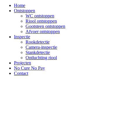
Home
Ontstoppen
WC ontstoppen
Riool ontstoppen
Gootsteen ontstoppen
Afvoer ontstoppen
Inspectie
Rookdetectie
Camera-inspectie
Stankdetectie
Ontluchting riool
Projecten
No Cure No Pay
Contact