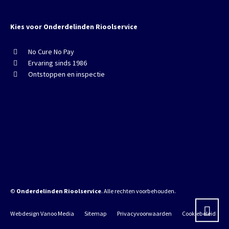
Kies voor Onderdelinden Rioolservice
No Cure No Pay
Ervaring sinds 1986
Ontstoppen en inspectie
©
Onderdelinden Rioolservice
. Alle rechten voorbehouden.
Webdesign Vanoo Media
Sitemap
Privacyvoorwaarden
Cookiebeleid