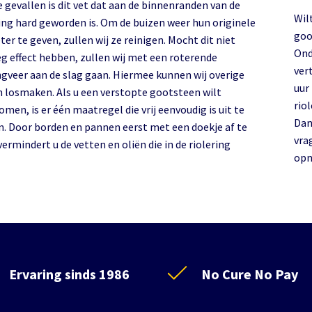
e gevallen is dit vet dat aan de binnenranden van de
Wil
ring hard geworden is. Om de buizen weer hun originele
goo
er te geven, zullen wij ze reinigen. Mocht dit niet
Ond
g effect hebben, zullen wij met een roterende
ver
ngveer aan de slag gaan. Hiermee kunnen wij overige
uur
n losmaken. Als u een verstopte gootsteen wilt
rio
men, is er één maatregel die vrij eenvoudig is uit te
Dan
n. Door borden en pannen eerst met een doekje af te
vra
ermindert u de vetten en oliën die in de riolering
opn
Ervaring sinds 1986
No Cure No Pay