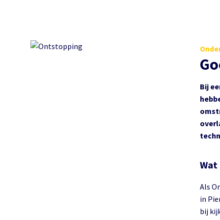
Onder
Go
Bij e
hebbe
omstr
overl
techn
Wat 
Als O
in Pi
bij ki