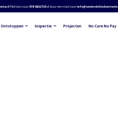
ontact?
Bel dan naar
078-6822710
of stuur een mail naar
info@onderdelindenrioolse
Ontstoppen
Inspectie
Projecten
No Cure No Pay