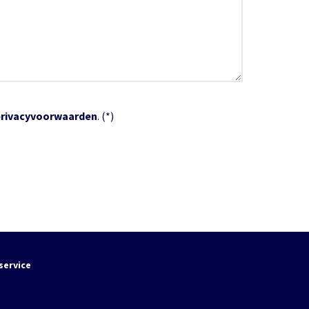
privacyvoorwaarden
. (*)
service