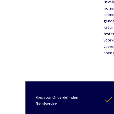
In vel
riole
diamet
genoe
ketti
reste
voorko
voere
doen v
Kies voor Onderdelinden
Rioolservice