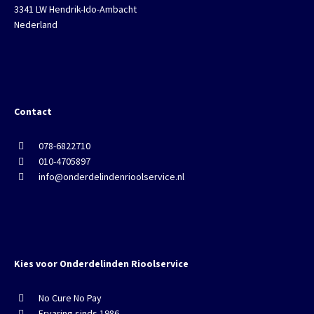
3341 LW Hendrik-Ido-Ambacht
Nederland
Contact
078-6822710
010-4705897
info@onderdelindenrioolservice.nl
Kies voor Onderdelinden Rioolservice
No Cure No Pay
Ervaring sinds 1986