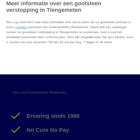
Meer informatie over een gootsteen
verstopping in Tiengemeten
Als u op zoek bent naar meer informatie over wat te doen als uw gootsteen verstopt is,
kunt u
contact
opnemen met Onderdelinden Rioolservice. Naast zelf een maatregel
nemen om gootsteen verstopping in Tiengemeten te voorkomen, kunt u ook het
rioolstelsel preventief laten onderhouden. Voor alle mogelijkheden die wij u bieden, kunt
u contact met ons opnemen. Dit kan 24 uur per dag, 7 dagen in de week.
Kies voor Onderdelinden Rioolservice
Ervaring sinds 1986
No Cure No Pay