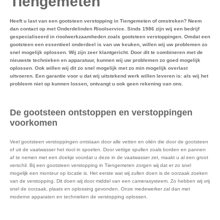
Tiengemeten
Heeft u last van een gootsteen verstopping in Tiengemeten of omstreken? Neem
dan contact op met Onderdelinden Rioolservice. Sinds 1986 zijn wij een bedrijf
gespecialiseerd in rioolwerkzaamheden zoals gootsteen verstoppingen. Omdat een
gootsteen een essentieel onderdeel is van uw keuken, willen wij uw problemen zo
snel mogelijk oplossen. Wij zijn zeer klantgericht. Door dit te combineren met de
nieuwste technieken en apparatuur, kunnen wij uw problemen zo goed mogelijk
oplossen. Ook willen wij dit zo snel mogelijk met zo min mogelijk overlast
uitvoeren. Een garantie voor u dat wij uitstekend werk willen leveren is: als wij het
probleem niet op kunnen lossen, ontvangt u ook geen rekening van ons.
De gootsteen ontstoppen en verstoppingen
voorkomen
Veel gootsteen verstoppingen ontstaan door alle vetten en oliën die door de gootsteen
of uit de vaatwasser het riool in spoelen. Door vettige spullen zoals borden en pannen
af te nemen met een doekje voordat u deze in de vaatwasser zet, maakt u al een groot
verschil. Bij een gootsteen verstopping in Tiengemeten zorgen wij dat er zo snel
mogelijk een monteur op locatie is. Het eerste wat wij zullen doen is de oorzaak zoeken
van de verstopping. Dit doen wij door middel van een camerasysteem. Zo hebben wij vrij
snel de oorzaak, plaats en oplossing gevonden. Onze medewerker zal dan met
moderne apparaten en technieken de verstopping oplossen.