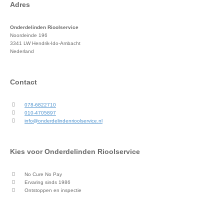
Adres
Onderdelinden Rioolservice
Noordeinde 196
3341 LW Hendrik-Ido-Ambacht
Nederland
Contact
078-6822710
010-4705897
info@onderdelindenrioolservice.nl
Kies voor Onderdelinden Rioolservice
No Cure No Pay
Ervaring sinds 1986
Ontstoppen en inspectie