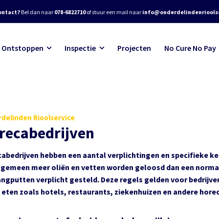
ontact?
Bel dan naar
078-6822710
of stuur een mail naar
info@onderdelindenrioolse
Ontstoppen
Inspectie
Projecten
No Cure No Pay
delinden Rioolservice
recabedrijven
abedrijven hebben een aantal verplichtingen en specifieke ke
lgemeen meer oliën en vetten worden geloosd dan een normaal
angputten verplicht gesteld. Deze regels gelden voor bedrijv
eten zoals hotels, restaurants, ziekenhuizen en andere horec