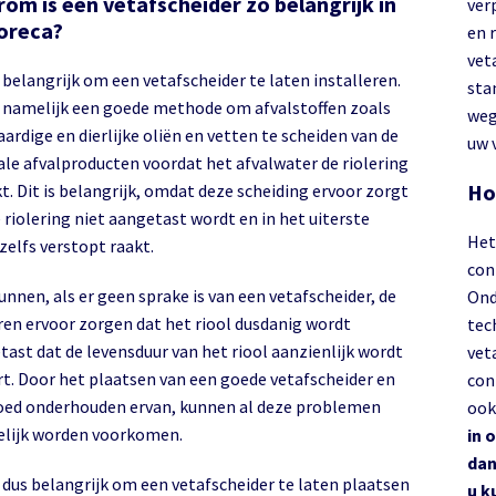
om is een vetafscheider zo belangrijk in
ver
oreca?
en 
vet
 belangrijk om een vetafscheider te laten installeren.
sta
s namelijk een goede methode om afvalstoffen zoals
weg
ardige en dierlijke oliën en vetten te scheiden van de
uw 
le afvalproducten voordat het afvalwater de riolering
Ho
t. Dit is belangrijk, omdat deze scheiding ervoor zorgt
 riolering niet aangetast wordt en in het uiterste
Het
zelfs verstopt raakt.
con
nnen, als er geen sprake is van een vetafscheider, de
Ond
ren ervoor zorgen dat het riool dusdanig wordt
tec
tast dat de levensduur van het riool aanzienlijk wordt
vet
rt. Door het plaatsen van een goede vetafscheider en
con
oed onderhouden ervan, kunnen al deze problemen
ook
lijk worden voorkomen.
in 
dan
s dus belangrijk om een vetafscheider te laten plaatsen
u k