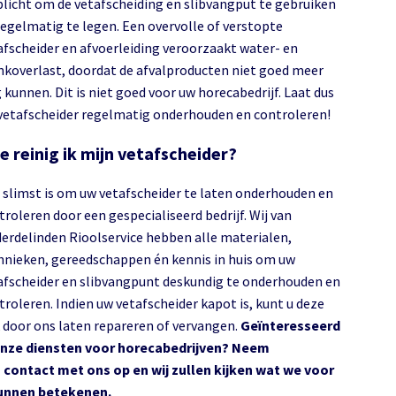
plicht om de vetafscheiding en slibvangput te gebruiken
regelmatig te legen. Een overvolle of verstopte
afscheider en afvoerleiding veroorzaakt water- en
nkoverlast, doordat de afvalproducten niet goed meer
 kunnen. Dit is niet goed voor uw horecabedrijf. Laat dus
vetafscheider regelmatig onderhouden en controleren!
e reinig ik mijn vetafscheider?
 slimst is om uw vetafscheider te laten onderhouden en
troleren door een gespecialiseerd bedrijf. Wij van
erdelinden Rioolservice hebben alle materialen,
hnieken, gereedschappen én kennis in huis om uw
afscheider en slibvangpunt deskundig te onderhouden en
troleren. Indien uw vetafscheider kapot is, kunt u deze
 door ons laten repareren of vervangen.
Geïnteresseerd
onze diensten voor horecabedrijven? Neem
 contact met ons op en wij zullen kijken wat we voor
unnen betekenen.