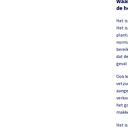
Waar
de h
Het is
Het i
planta
norma
bereik
dat de
geval 
Ook ku
vetzu
aange
verko
het g
makke
Het i