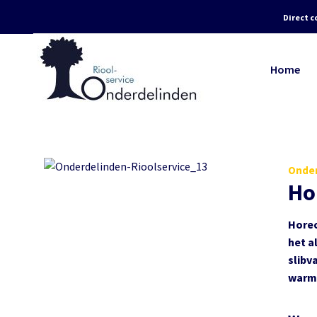
Direct c
Home
Onder
Ho
Horec
het a
slibv
warm 