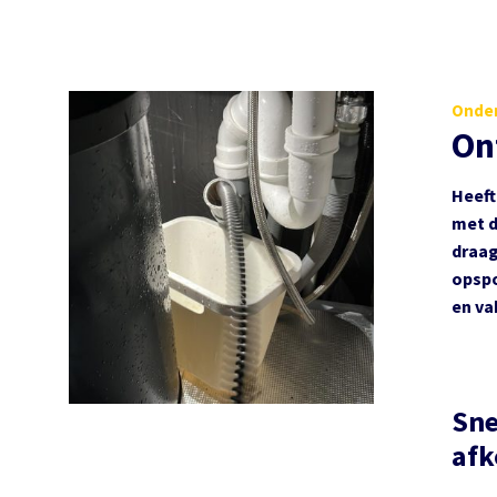
Onder
On
Heeft
met d
draag
opspo
en va
Sne
af