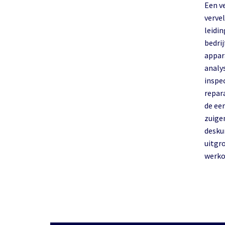
Een v
verve
leidi
bedri
appar
analy
inspe
repara
de ee
zuige
desku
uitgr
werko