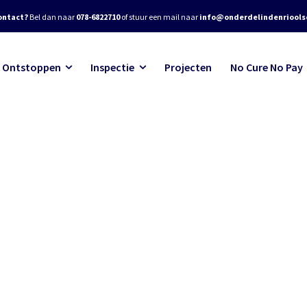
ontact?
Bel dan naar
078-6822710
of stuur een mail naar
info@onderdelindenrioolse
Ontstoppen
Inspectie
Projecten
No Cure No Pay