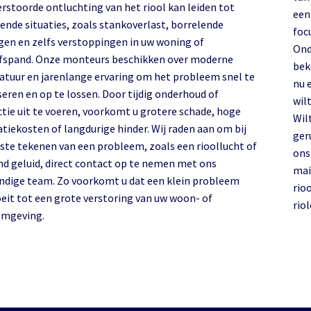
erstoorde ontluchting van het riool kan leiden tot
een
lende situaties, zoals stankoverlast, borrelende
foc
ngen en zelfs verstoppingen in uw woning of
Ond
jfspand. Onze monteurs beschikken over moderne
bek
atuur en jarenlange ervaring om het probleem snel te
nu 
seren en op te lossen. Door tijdig onderhoud of
wilt
ctie uit te voeren, voorkomt u grotere schade, hoge
Wil
tiekosten of langdurige hinder. Wij raden aan om bij
ger
rste tekenen van een probleem, zoals een rioollucht of
on
nd geluid, direct contact op te nemen met ons
mai
ndige team. Zo voorkomt u dat een klein probleem
rio
oeit tot een grote verstoring van uw woon- of
rio
mgeving.