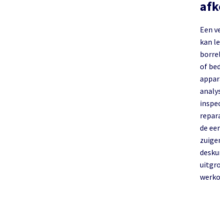
af
Een v
kan le
borre
of be
appar
analy
inspe
repara
de ee
zuige
desku
uitgr
werk