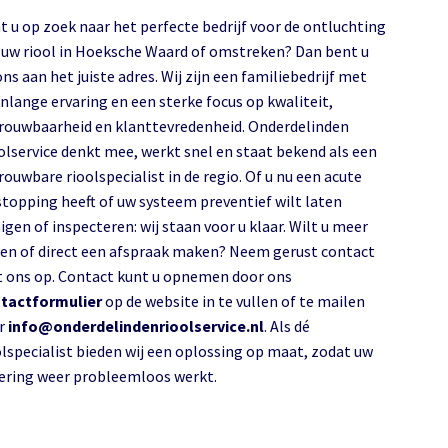
t u op zoek naar het perfecte bedrijf voor de ontluchting
 riool in Hoeksche Waard of omstreken? Dan bent u
ons aan het juiste adres. Wij zijn een familiebedrijf met
enlange ervaring en een sterke focus op kwaliteit,
rouwbaarheid en klanttevredenheid. Onderdelinden
olservice denkt mee, werkt snel en staat bekend als een
rouwbare rioolspecialist in de regio. Of u nu een acute
stopping heeft of uw systeem preventief wilt laten
igen of inspecteren: wij staan voor u klaar. Wilt u meer
en of direct een afspraak maken? Neem gerust contact
 ons op. Contact kunt u opnemen door ons
tactformulier
op de website in te vullen of te mailen
r
info@onderdelindenrioolservice.nl
. Als dé
olspecialist bieden wij een oplossing op maat, zodat uw
riolering weer probleemloos werkt.