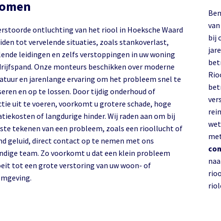
komen
Ben
van uw
erstoorde ontluchting van het riool in Hoeksche Waard
bij 
iden tot vervelende situaties, zoals stankoverlast,
jar
lende leidingen en zelfs verstoppingen in uw woning
bet
drijfspand. Onze monteurs beschikken over moderne
Rio
atuur en jarenlange ervaring om het probleem snel te
bet
seren en op te lossen. Door tijdig onderhoud of
ver
ctie uit te voeren, voorkomt u grotere schade, hoge
rein
tiekosten of langdurige hinder. Wij raden aan om bij
wet
rste tekenen van een probleem, zoals een rioollucht of
met
nd geluid, direct contact op te nemen met ons
con
ndige team. Zo voorkomt u dat een klein probleem
naa
oeit tot een grote verstoring van uw woon- of
rio
omgeving.