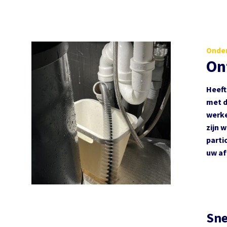
Onder
On
Heeft
met d
werke
zijn 
parti
uw af
Sne