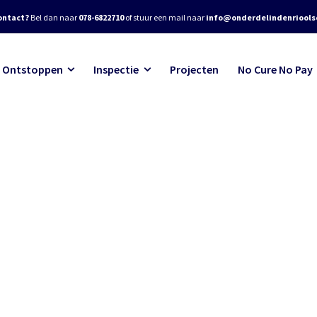
ontact?
Bel dan naar
078-6822710
of stuur een mail naar
info@onderdelindenrioolse
Ontstoppen
Inspectie
Projecten
No Cure No Pay