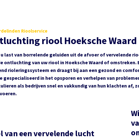
delinden Rioolservice
tluchting riool Hoeksche Waard
 u last van borrelende geluiden uit de afvoer of vervelende rioo
e ontluchting van uw riool in Hoeksche Waard of omstreken. 
nd rioleringssysteem en draagt bij aan een gezond en comfor
we gespecialiseerd in het opsporen en verhelpen van problemen
culieren als bedrijven snel en vakkundig van hun klachten af,
voeren.
Wi
va
o
l van een vervelende lucht