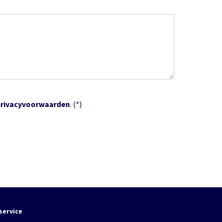
privacyvoorwaarden
. (*)
service