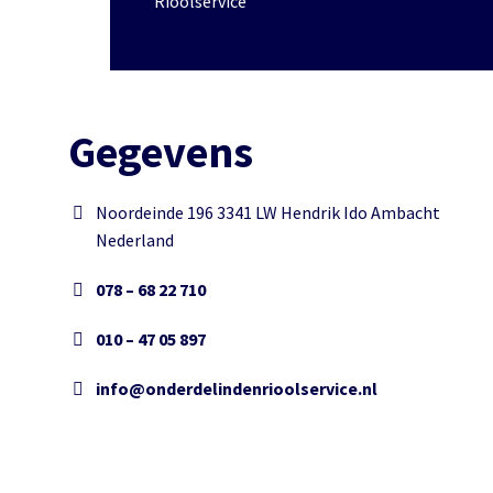
Rioolservice
Gegevens
Noordeinde 196 3341 LW Hendrik Ido Ambacht
Nederland
078 – 68 22 710
010 – 47 05 897
info@onderdelindenrioolservice.nl