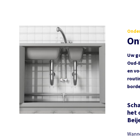
Onder
On
Uw go
Oud-B
en vo
routi
borde
Scha
het 
Beij
Wanne