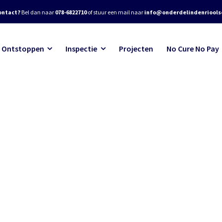
ontact?
Bel dan naar
078-6822710
of stuur een mail naar
info@onderdelindenrioolse
Ontstoppen
Inspectie
Projecten
No Cure No Pay