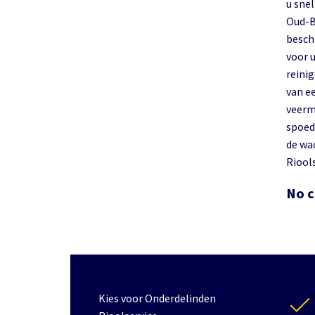
u sne
Oud-B
besch
voor 
reini
van e
veerm
spoed
de wa
Riools
No c
Kies voor Onderdelinden