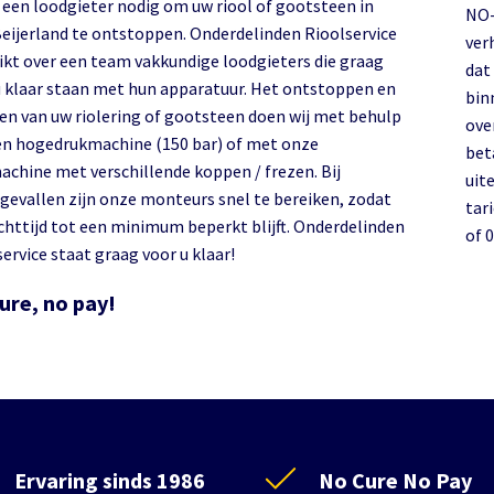
l een loodgieter nodig om uw riool of gootsteen in
NO-
eijerland te ontstoppen. Onderdelinden Rioolservice
ver
ikt over een team vakkundige loodgieters die graag
dat
u klaar staan met hun apparatuur. Het ontstoppen en
bin
gen van uw riolering of gootsteen doen wij met behulp
over
en hogedrukmachine (150 bar) of met onze
bet
achine met verschillende koppen / frezen. Bij
uit
gevallen zijn onze monteurs snel te bereiken, zodat
tari
chttijd tot een minimum beperkt blijft. Onderdelinden
of 
ervice staat graag voor u klaar!
ure, no pay!
Ervaring sinds 1986
No Cure No Pay