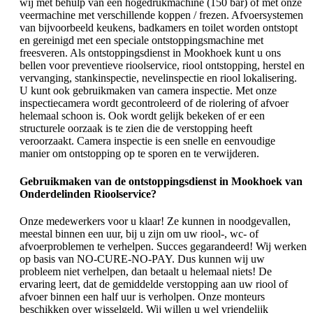
wij met behulp van een hogedrukmachine (150 bar) of met onze
veermachine met verschillende koppen / frezen. Afvoersystemen
van bijvoorbeeld keukens, badkamers en toilet worden ontstopt
en gereinigd met een speciale ontstoppingsmachine met
freesveren. Als ontstoppingsdienst in Mookhoek kunt u ons
bellen voor preventieve rioolservice, riool ontstopping, herstel en
vervanging, stankinspectie, nevelinspectie en riool lokalisering.
U kunt ook gebruikmaken van camera inspectie. Met onze
inspectiecamera wordt gecontroleerd of de riolering of afvoer
helemaal schoon is. Ook wordt gelijk bekeken of er een
structurele oorzaak is te zien die de verstopping heeft
veroorzaakt. Camera inspectie is een snelle en eenvoudige
manier om ontstopping op te sporen en te verwijderen.
Gebruikmaken van de ontstoppingsdienst in Mookhoek van
Onderdelinden Rioolservice?
Onze medewerkers voor u klaar! Ze kunnen in noodgevallen,
meestal binnen een uur, bij u zijn om uw riool-, wc- of
afvoerproblemen te verhelpen. Succes gegarandeerd! Wij werken
op basis van NO-CURE-NO-PAY. Dus kunnen wij uw
probleem niet verhelpen, dan betaalt u helemaal niets! De
ervaring leert, dat de gemiddelde verstopping aan uw riool of
afvoer binnen een half uur is verholpen. Onze monteurs
beschikken over wisselgeld. Wij willen u wel vriendelijk