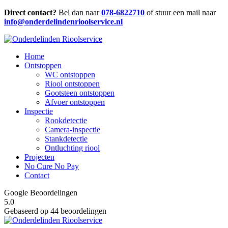
Direct contact?
Bel dan naar
078-6822710
of stuur een mail naar
info@onderdelindenrioolservice.nl
Home
Ontstoppen
WC ontstoppen
Riool ontstoppen
Gootsteen ontstoppen
Afvoer ontstoppen
Inspectie
Rookdetectie
Camera-inspectie
Stankdetectie
Ontluchting riool
Projecten
No Cure No Pay
Contact
Google Beoordelingen
5.0
Gebaseerd op 44 beoordelingen