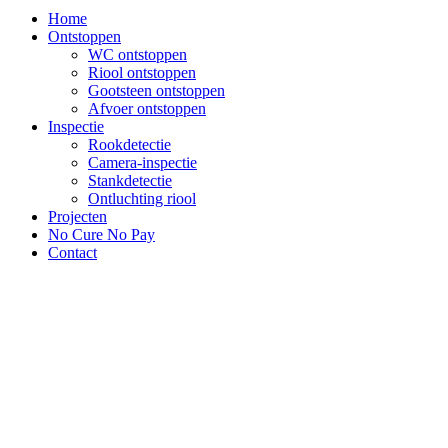
Home
Ontstoppen
WC ontstoppen
Riool ontstoppen
Gootsteen ontstoppen
Afvoer ontstoppen
Inspectie
Rookdetectie
Camera-inspectie
Stankdetectie
Ontluchting riool
Projecten
No Cure No Pay
Contact