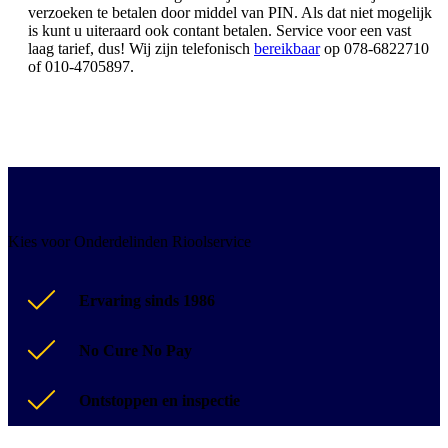
verzoeken te betalen door middel van PIN. Als dat niet mogelijk
is kunt u uiteraard ook contant betalen. Service voor een vast
laag tarief, dus! Wij zijn telefonisch
bereikbaar
op 078-6822710
of 010-4705897.
Kies voor Onderdelinden Rioolservice
Ervaring sinds 1986
No Cure No Pay
Ontstoppen en inspectie