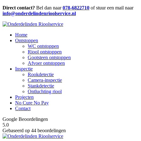
Direct contact?
Bel dan naar
078-6822710
of stuur een mail naar
info@onderdelindenrioolservice.nl
Home
Ontstoppen
WC ontstoppen
Riool ontstoppen
Gootsteen ontstoppen
Afvoer ontstoppen
Inspectie
Rookdetectie
Camera-inspectie
Stankdetectie
Ontluchting riool
Projecten
No Cure No Pay
Contact
Google Beoordelingen
5.0
Gebaseerd op 44 beoordelingen