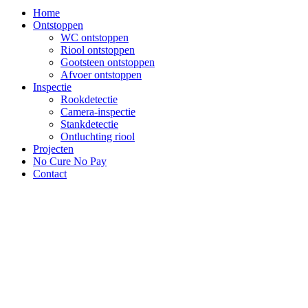
Home
Ontstoppen
WC ontstoppen
Riool ontstoppen
Gootsteen ontstoppen
Afvoer ontstoppen
Inspectie
Rookdetectie
Camera-inspectie
Stankdetectie
Ontluchting riool
Projecten
No Cure No Pay
Contact