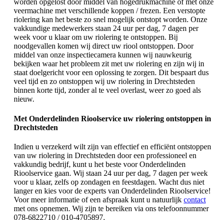
worden opgelost door middel van hogedrukmachine of met onze
veermachine met verschillende koppen / frezen. Een verstopte
riolering kan het beste zo snel mogelijk ontstopt worden. Onze
vakkundige medewerkers staan 24 uur per dag, 7 dagen per
week voor u klaar om uw riolering te ontstoppen. Bij
noodgevallen komen wij direct uw riool ontstoppen. Door
middel van onze inspectiecamera kunnen wij nauwkeurig
bekijken waar het probleem zit met uw riolering en zijn wij in
staat doelgericht voor een oplossing te zorgen. Dit bespaart dus
veel tijd en zo ontstoppen wij uw riolering in Drechtsteden
binnen korte tijd, zonder al te veel overlast, weer zo goed als
nieuw.
Met Onderdelinden Rioolservice uw riolering ontstoppen in
Drechtsteden
Indien u verzekerd wilt zijn van effectief en efficiënt ontstoppen
van uw riolering in Drechtsteden door een professioneel en
vakkundig bedrijf, kunt u het beste voor Onderdelinden
Rioolservice gaan. Wij staan 24 uur per dag, 7 dagen per week
voor u klaar, zelfs op zondagen en feestdagen. Wacht dus niet
langer en kies voor de experts van Onderdelinden Rioolservice!
Voor meer informatie of een afspraak kunt u natuurlijk
contact
met ons opnemen. Wij zijn te bereiken via ons telefoonnummer
078-6822710 / 010-4705897.