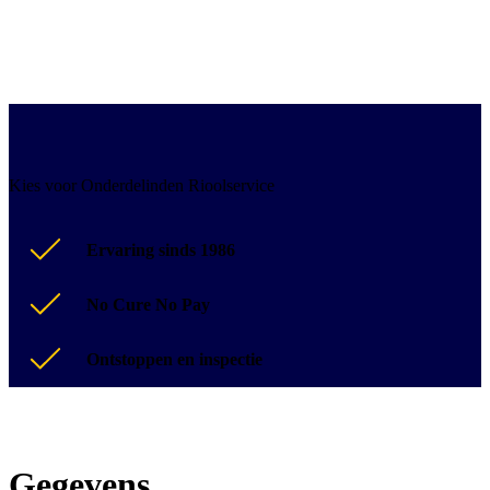
Kies voor Onderdelinden Rioolservice
Ervaring sinds 1986
No Cure No Pay
Ontstoppen en inspectie
Gegevens