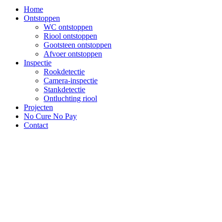
Home
Ontstoppen
WC ontstoppen
Riool ontstoppen
Gootsteen ontstoppen
Afvoer ontstoppen
Inspectie
Rookdetectie
Camera-inspectie
Stankdetectie
Ontluchting riool
Projecten
No Cure No Pay
Contact