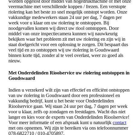
worden opgelost door middel van hogedrukmachine of met onze
veermachine met verschillende koppen / frezen. Een verstopte
riolering kan het beste zo snel mogelijk ontstopt worden. Onze
vakkundige medewerkers staan 24 uur per dag, 7 dagen per
week voor u klaar om uw riolering te ontstoppen. Bij
noodgevallen komen wij direct uw riool ontstoppen. Door
middel van onze inspectiecamera kunnen wij nauwkeurig
bekijken waar het probleem zit met uw riolering en zijn wij in
staat doelgericht voor een oplossing te zorgen. Dit bespaart dus
veel tijd en zo ontstoppen wij uw riolering in Goudswaard
binnen korte tijd, zonder al te veel overlast, weer zo goed als
nieuw.
Met Onderdelinden Rioolservice uw riolering ontstoppen in
Goudswaard
Indien u verzekerd wilt zijn van effectief en efficiënt ontstoppen
van uw riolering in Goudswaard door een professioneel en
vakkundig bedrijf, kunt u het beste voor Onderdelinden
Rioolservice gaan. Wij staan 24 uur per dag, 7 dagen per week
voor u klaar, zelfs op zondagen en feestdagen. Wacht dus niet
langer en kies voor de experts van Onderdelinden Rioolservice!
Voor meer informatie of een afspraak kunt u natuurlijk
contact
met ons opnemen. Wij zijn te bereiken via ons telefoonnummer
078-6822710 / 010-4705897.