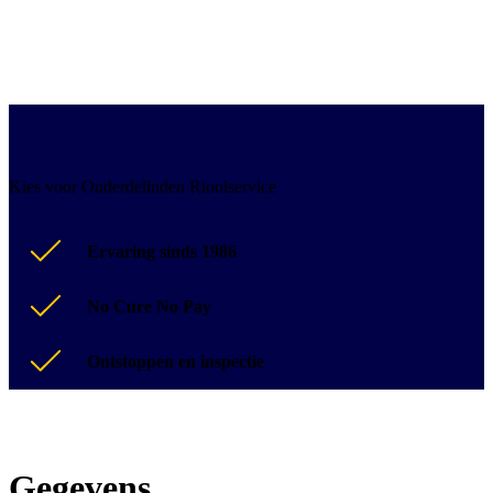
Kies voor Onderdelinden Rioolservice
Ervaring sinds 1986
No Cure No Pay
Ontstoppen en inspectie
Gegevens