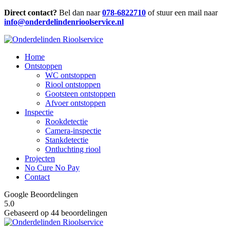
Direct contact?
Bel dan naar
078-6822710
of stuur een mail naar
info@onderdelindenrioolservice.nl
Home
Ontstoppen
WC ontstoppen
Riool ontstoppen
Gootsteen ontstoppen
Afvoer ontstoppen
Inspectie
Rookdetectie
Camera-inspectie
Stankdetectie
Ontluchting riool
Projecten
No Cure No Pay
Contact
Google Beoordelingen
5.0
Gebaseerd op 44 beoordelingen