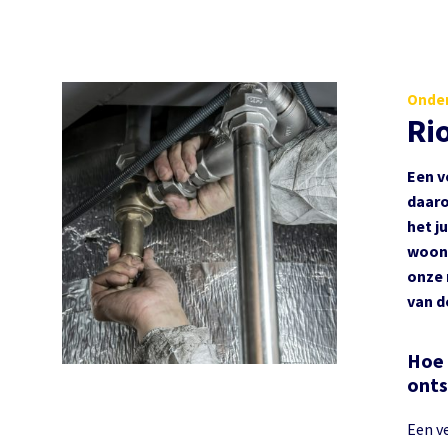
Onder
Ri
Een v
daaro
het j
woonh
onze 
van d
Hoe 
onts
Een ve