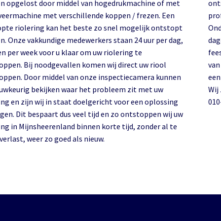
n opgelost door middel van hogedrukmachine of met
onts
veermachine met verschillende koppen / frezen. Een
pro
opte riolering kan het beste zo snel mogelijk ontstopt
Ond
n. Onze vakkundige medewerkers staan 24 uur per dag,
dag
en per week voor u klaar om uw riolering te
fee
oppen. Bij noodgevallen komen wij direct uw riool
van
oppen. Door middel van onze inspectiecamera kunnen
een
auwkeurig bekijken waar het probleem zit met uw
Wij
ing en zijn wij in staat doelgericht voor een oplossing
010
gen. Dit bespaart dus veel tijd en zo ontstoppen wij uw
 Mijnsheerenland binnen korte tijd, zonder al te
verlast, weer zo goed als nieuw.