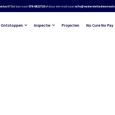
ontact?
Bel dan naar
078-6822710
of stuur een mail naar
info@onderdelindenrioolse
Ontstoppen
Inspectie
Projecten
No Cure No Pay