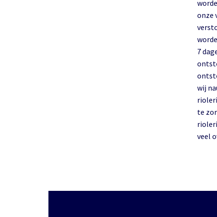
worde
onze 
verst
worde
7 dag
ontst
ontst
wij n
rioler
te zor
riolering in
veel o