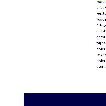
worde
onze 
verst
worde
7 dag
ontst
ontst
wij n
rioler
te zor
rioler
overla