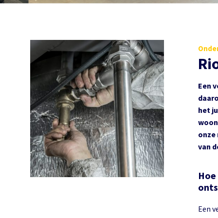
Onder
Ri
Een v
daaro
het j
woonh
onze 
van d
Hoe 
onts
Een ve