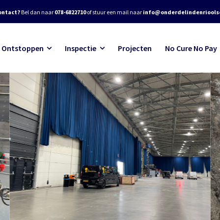
ontact?
Bel dan naar
078-6822710
of stuur een mail naar
info@onderdelindenrioolse
Ontstoppen
Inspectie
Projecten
No Cure No Pay