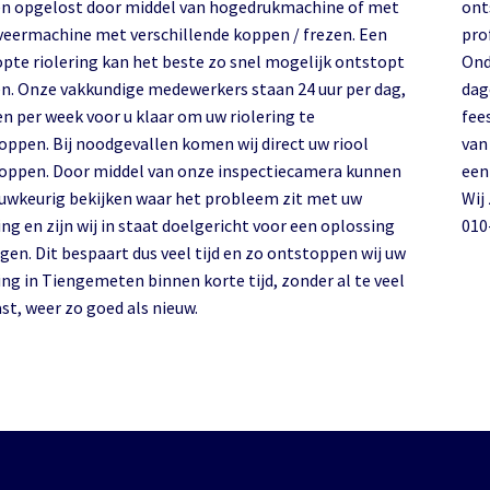
n opgelost door middel van hogedrukmachine of met
ont
veermachine met verschillende koppen / frezen. Een
pro
opte riolering kan het beste zo snel mogelijk ontstopt
Ond
n. Onze vakkundige medewerkers staan 24 uur per dag,
dag
en per week voor u klaar om uw riolering te
fee
oppen. Bij noodgevallen komen wij direct uw riool
van
oppen. Door middel van onze inspectiecamera kunnen
een
auwkeurig bekijken waar het probleem zit met uw
Wij
ing en zijn wij in staat doelgericht voor een oplossing
010
gen. Dit bespaart dus veel tijd en zo ontstoppen wij uw
ing in Tiengemeten binnen korte tijd, zonder al te veel
st, weer zo goed als nieuw.