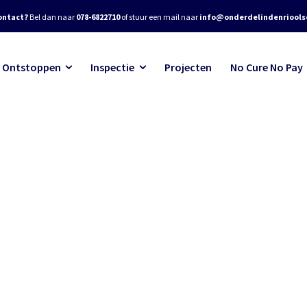
ontact?
Bel dan naar
078-6822710
of stuur een mail naar
info@onderdelindenrioolse
Ontstoppen
Inspectie
Projecten
No Cure No Pay