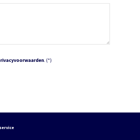
privacyvoorwaarden
. (*)
service