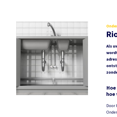
Onder
Ri
Als u
wordt
adres
ontst
zonde
Hoe 
hoe 
Door 
Onder