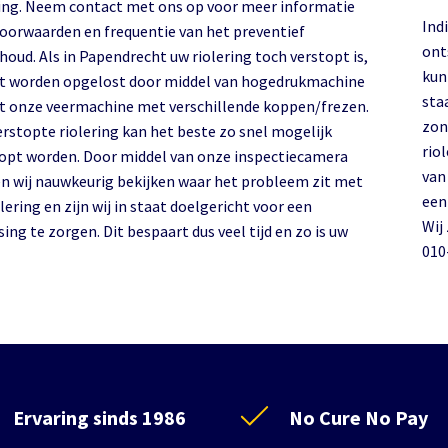
ring. Neem contact met ons op voor meer informatie
Indi
voorwaarden en frequentie van het preventief
ont
Als in Papendrecht uw riolering toch verstopt is,
kun
it worden opgelost door middel van hogedrukmachine
sta
t onze veermachine met verschillende koppen/frezen.
zon
erstopte riolering kan het beste zo snel mogelijk
riolering
opt worden. Door middel van onze inspectiecamera
van
n wij nauwkeurig bekijken waar het probleem zit met
een
lering en zijn wij in staat doelgericht voor een
Wij
ing te zorgen. Dit bespaart dus veel tijd en zo is uw
010
Ervaring sinds 1986
No Cure No Pay