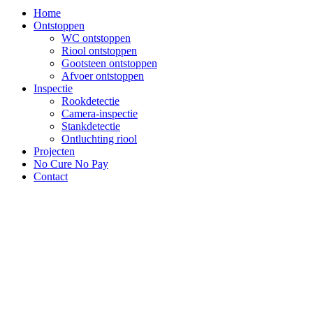
Home
Ontstoppen
WC ontstoppen
Riool ontstoppen
Gootsteen ontstoppen
Afvoer ontstoppen
Inspectie
Rookdetectie
Camera-inspectie
Stankdetectie
Ontluchting riool
Projecten
No Cure No Pay
Contact