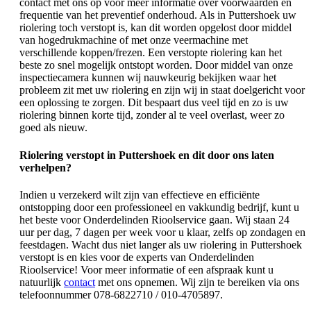
contact met ons op voor meer informatie over voorwaarden en
frequentie van het preventief onderhoud. Als in Puttershoek uw
riolering toch verstopt is, kan dit worden opgelost door middel
van hogedrukmachine of met onze veermachine met
verschillende koppen/frezen. Een verstopte riolering kan het
beste zo snel mogelijk ontstopt worden. Door middel van onze
inspectiecamera kunnen wij nauwkeurig bekijken waar het
probleem zit met uw riolering en zijn wij in staat doelgericht voor
een oplossing te zorgen. Dit bespaart dus veel tijd en zo is uw
riolering binnen korte tijd, zonder al te veel overlast, weer zo
goed als nieuw.
Riolering verstopt in Puttershoek en dit door ons laten
verhelpen?
Indien u verzekerd wilt zijn van effectieve en efficiënte
ontstopping door een professioneel en vakkundig bedrijf, kunt u
het beste voor Onderdelinden Rioolservice gaan. Wij staan 24
uur per dag, 7 dagen per week voor u klaar, zelfs op zondagen en
feestdagen. Wacht dus niet langer als uw riolering in Puttershoek
verstopt is en kies voor de experts van Onderdelinden
Rioolservice! Voor meer informatie of een afspraak kunt u
natuurlijk
contact
met ons opnemen. Wij zijn te bereiken via ons
telefoonnummer 078-6822710 / 010-4705897.