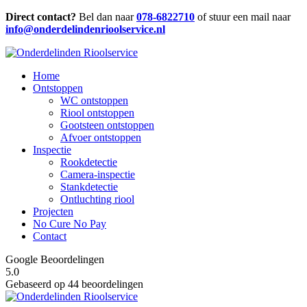
Direct contact?
Bel dan naar
078-6822710
of stuur een mail naar
info@onderdelindenrioolservice.nl
Home
Ontstoppen
WC ontstoppen
Riool ontstoppen
Gootsteen ontstoppen
Afvoer ontstoppen
Inspectie
Rookdetectie
Camera-inspectie
Stankdetectie
Ontluchting riool
Projecten
No Cure No Pay
Contact
Google Beoordelingen
5.0
Gebaseerd op 44 beoordelingen