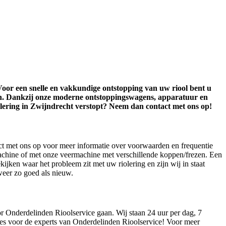
t. Voor een snelle en vakkundige ontstopping van uw riool bent u
eken. Dankzij onze moderne ontstoppingswagens, apparatuur en
iolering in Zwijndrecht verstopt? Neem dan contact met ons op!
t met ons op voor meer informatie over voorwaarden en frequentie
machine of met onze veermachine met verschillende koppen/frezen. Een
jken waar het probleem zit met uw riolering en zijn wij in staat
 weer zo goed als nieuw.
oor Onderdelinden Rioolservice gaan. Wij staan 24 uur per dag, 7
kies voor de experts van Onderdelinden Rioolservice! Voor meer