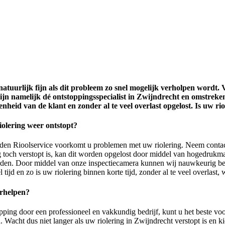
 is natuurlijk fijn als dit probleem zo snel mogelijk verholpen word
 zijn namelijk dé ontstoppingsspecialist in Zwijndrecht en omstr
nheid van de klant en zonder al te veel overlast opgelost. Is uw r
iolering weer ontstopt?
nden Rioolservice voorkomt u problemen met uw riolering. Neem contac
ng toch verstopt is, kan dit worden opgelost door middel van hogedruk
orden. Door middel van onze inspectiecamera kunnen wij nauwkeurig beki
 tijd en zo is uw riolering binnen korte tijd, zonder al te veel overlast,
erhelpen?
topping door een professioneel en vakkundig bedrijf, kunt u het beste v
. Wacht dus niet langer als uw riolering in Zwijndrecht verstopt is en 