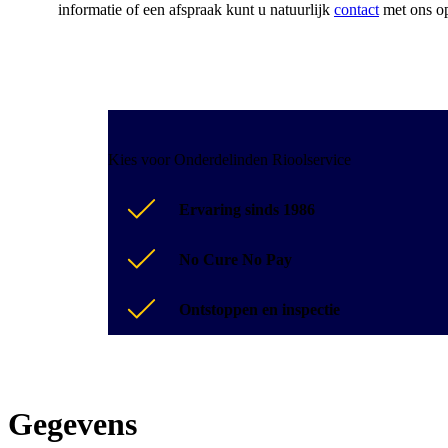
informatie of een afspraak kunt u natuurlijk
contact
met ons op
Kies voor Onderdelinden Rioolservice
Ervaring sinds 1986
No Cure No Pay
Ontstoppen en inspectie
Gegevens