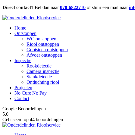
Direct contact?
Bel dan naar
078-6822710
of stuur een mail naar
in
Home
Ontstoppen
WC ontstoppen
Riool ontstoppen
Gootsteen ontstoppen
Afvoer ontstoppen
Inspectie
Rookdetectie
Camera-inspectie
Stankdetectie
Ontluchting riool
Projecten
No Cure No Pay
Contact
Google Beoordelingen
5.0
Gebaseerd op 44 beoordelingen