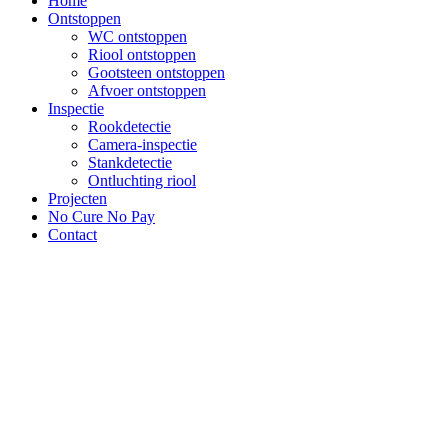
Home
Ontstoppen
WC ontstoppen
Riool ontstoppen
Gootsteen ontstoppen
Afvoer ontstoppen
Inspectie
Rookdetectie
Camera-inspectie
Stankdetectie
Ontluchting riool
Projecten
No Cure No Pay
Contact