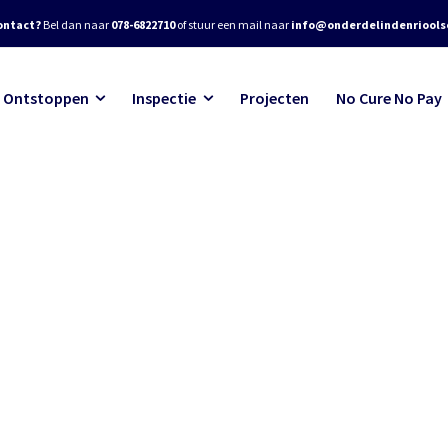
ontact?
Bel dan naar
078-6822710
of stuur een mail naar
info@onderdelindenrioolse
Ontstoppen
Inspectie
Projecten
No Cure No Pay