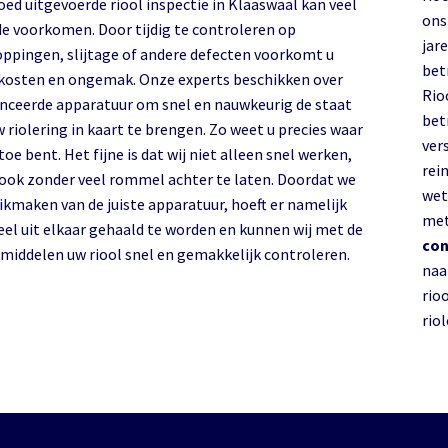
ed uitgevoerde riool inspectie in Klaaswaal kan veel
ons 
de voorkomen. Door tijdig te controleren op
jar
oppingen, slijtage of andere defecten voorkomt u
bet
kosten en ongemak. Onze experts beschikken over
Rio
nceerde apparatuur om snel en nauwkeurig de staat
bet
 riolering in kaart te brengen. Zo weet u precies waar
ver
toe bent. Het fijne is dat wij niet alleen snel werken,
rein
ook zonder veel rommel achter te laten. Doordat we
wet
ikmaken van de juiste apparatuur, hoeft er namelijk
met
veel uit elkaar gehaald te worden en kunnen wij met de
con
e middelen uw riool snel en gemakkelijk controleren.
naa
rio
rio