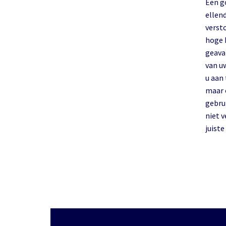
Een go
ellen
verst
hoge 
geava
van uw
u aan 
maar 
gebru
niet 
juist