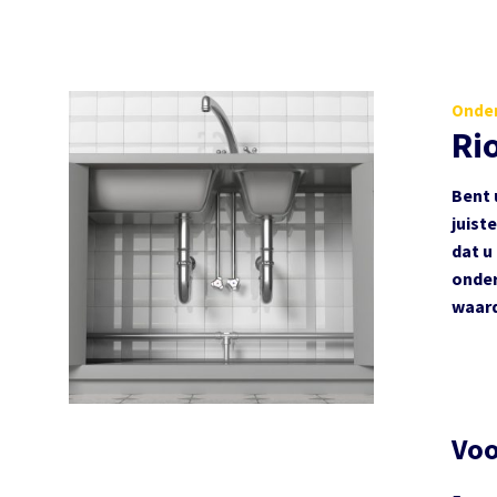
Onder
Ri
Bent 
juist
dat u
onder
waard
Voo