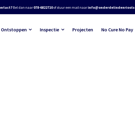
ontact?
Bel dan naar
078-6822710
of stuur een mail naar
info@onderdelindenrioolse
Ontstoppen
Inspectie
Projecten
No Cure No Pay