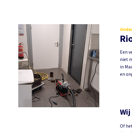
Onder
Ri
Een ve
niet m
in Maa
en on
Wij
Of he