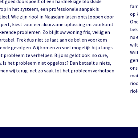
iet goed doorspoelt of een hardnekkige blokkade
fam
rop in het systeem, een professionele aanpak is
op 
l. Wie zijn riool in Maasdam laten ontstoppen door
Ond
xpert, kiest voor een duurzame oplossing en voorkomt
bek
erende problemen. Zo blijft uw woning fris, veilig en
nu 
rtabel. Trek dus niet te laat aan de bel en voorkom
wilt
lende gevolgen. Wij komen zo snel mogelijk bij u langs
Wil
t probleem te verhelpen. Bij ons geldt ook: no cure,
ger
. Is het probleem niet opgelost? Dan betaalt u niets,
on
men wij terug net zo vaak tot het probleem verholpen
mai
rio
rio