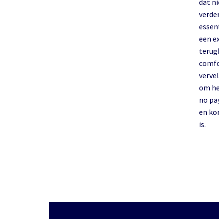
dat n
verde
essentiee
een e
terugk
comfo
verve
om he
no pay
en ko
is.