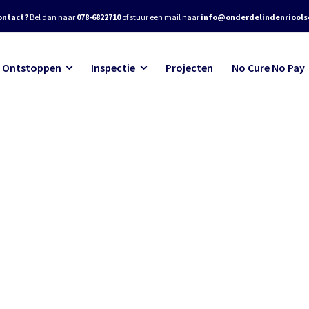
ontact?
Bel dan naar
078-6822710
of stuur een mail naar
info@onderdelindenrioolse
Ontstoppen
Inspectie
Projecten
No Cure No Pay