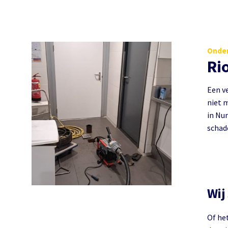
Onder
Ri
Een ve
niet m
in Num
schad
Wij
Of he