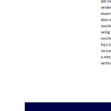
dat n
verde
essentie
door 
voork
veilig
voork
bij u 
no cu
u nie
verhol