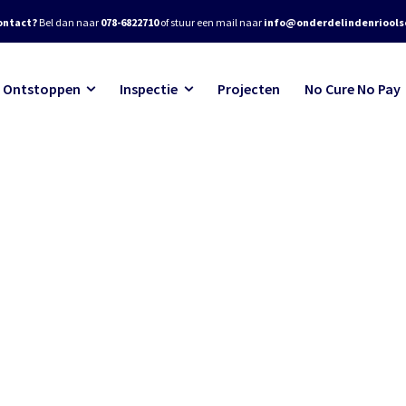
ontact?
Bel dan naar
078-6822710
of stuur een mail naar
info@onderdelindenrioolse
Ontstoppen
Inspectie
Projecten
No Cure No Pay