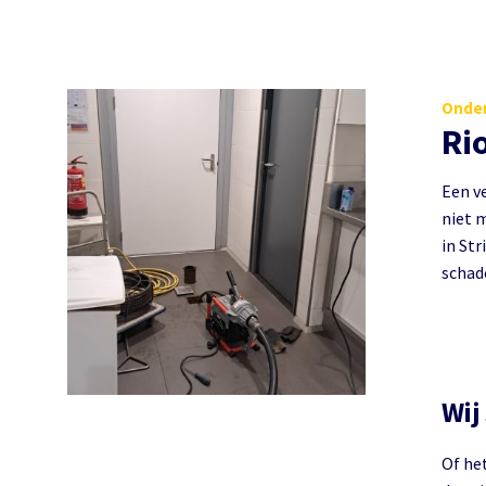
Onder
Ri
Een ve
niet m
in Str
schad
Wij
Of he