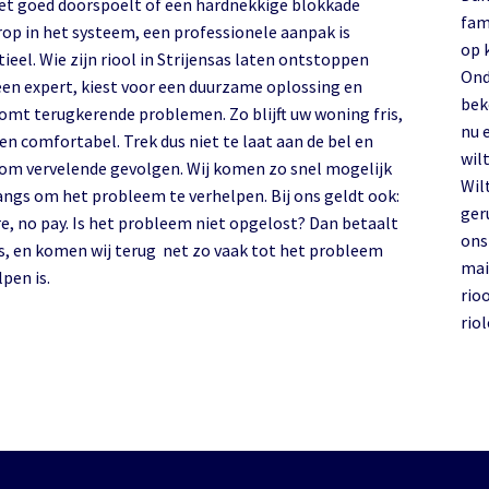
iet goed doorspoelt of een hardnekkige blokkade
fam
rop in het systeem, een professionele aanpak is
op 
l. Wie zijn riool in Strijensas laten ontstoppen
Ond
een expert, kiest voor een duurzame oplossing en
bek
omt terugkerende problemen. Zo blijft uw woning fris,
nu 
 en comfortabel. Trek dus niet te laat aan de bel en
wilt
om vervelende gevolgen. Wij komen zo snel mogelijk
Wil
langs om het probleem te verhelpen. Bij ons geldt ook:
ger
re, no pay. Is het probleem niet opgelost? Dan betaalt
on
ts, en komen wij terug net zo vaak tot het probleem
mai
pen is.
rio
rio