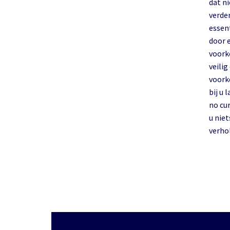
dat n
verde
essentiee
door 
voork
veilig
voork
bij u 
no cu
u nie
verhol