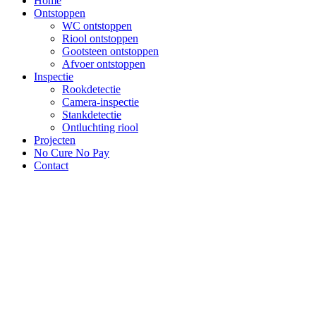
Home
Ontstoppen
WC ontstoppen
Riool ontstoppen
Gootsteen ontstoppen
Afvoer ontstoppen
Inspectie
Rookdetectie
Camera-inspectie
Stankdetectie
Ontluchting riool
Projecten
No Cure No Pay
Contact