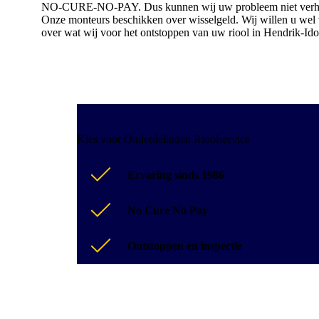
NO-CURE-NO-PAY. Dus kunnen wij uw probleem niet verhelpen, 
Onze monteurs beschikken over wisselgeld. Wij willen u wel vr
over wat wij voor het ontstoppen van uw riool in Hendrik-I
Kies voor Onderdelinden Rioolservice
Ervaring sinds 1986
No Cure No Pay
Ontstoppen en inspectie