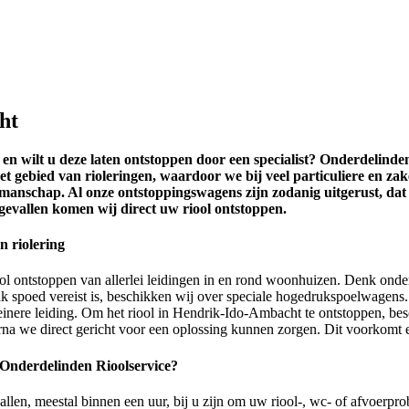
ht
 wilt u deze laten ontstoppen door een specialist? Onderdelinden 
het gebied van rioleringen, waardoor we bij veel particuliere en za
vakmanschap. Al onze ontstoppingswagens zijn zodanig uitgerust, d
evallen komen wij direct uw riool ontstoppen.
n riolering
iool ontstoppen van allerlei leidingen in en rond woonhuizen. Denk ond
ak spoed vereist is, beschikken wij over speciale hogedrukspoelwagens
einere leiding. Om het riool in Hendrik-Ido-Ambacht te ontstoppen, besc
rna we direct gericht voor een oplossing kunnen zorgen. Dit voorkomt
Onderdelinden Rioolservice?
len, meestal binnen een uur, bij u zijn om uw riool-, wc- of afvoerpr