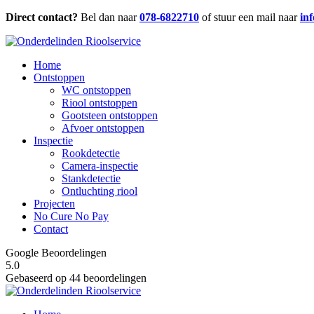
Direct contact?
Bel dan naar
078-6822710
of stuur een mail naar
in
Home
Ontstoppen
WC ontstoppen
Riool ontstoppen
Gootsteen ontstoppen
Afvoer ontstoppen
Inspectie
Rookdetectie
Camera-inspectie
Stankdetectie
Ontluchting riool
Projecten
No Cure No Pay
Contact
Google Beoordelingen
5.0
Gebaseerd op 44 beoordelingen