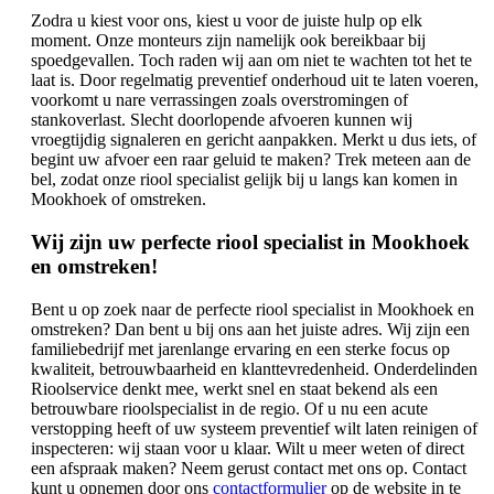
Zodra u kiest voor ons, kiest u voor de juiste hulp op elk
moment. Onze monteurs zijn namelijk ook bereikbaar bij
spoedgevallen. Toch raden wij aan om niet te wachten tot het te
laat is. Door regelmatig preventief onderhoud uit te laten voeren,
voorkomt u nare verrassingen zoals overstromingen of
stankoverlast. Slecht doorlopende afvoeren kunnen wij
vroegtijdig signaleren en gericht aanpakken. Merkt u dus iets, of
begint uw afvoer een raar geluid te maken? Trek meteen aan de
bel, zodat onze riool specialist gelijk bij u langs kan komen in
Mookhoek of omstreken.
Wij zijn uw perfecte riool specialist in Mookhoek
en omstreken!
Bent u op zoek naar de perfecte riool specialist in Mookhoek en
omstreken? Dan bent u bij ons aan het juiste adres. Wij zijn een
familiebedrijf met jarenlange ervaring en een sterke focus op
kwaliteit, betrouwbaarheid en klanttevredenheid. Onderdelinden
Rioolservice denkt mee, werkt snel en staat bekend als een
betrouwbare rioolspecialist in de regio. Of u nu een acute
verstopping heeft of uw systeem preventief wilt laten reinigen of
inspecteren: wij staan voor u klaar. Wilt u meer weten of direct
een afspraak maken? Neem gerust contact met ons op. Contact
kunt u opnemen door ons
contactformulier
op de website in te