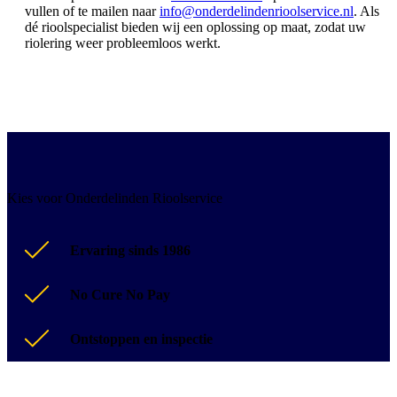
vullen of te mailen naar
info@onderdelindenrioolservice.nl
. Als
dé rioolspecialist bieden wij een oplossing op maat, zodat uw
riolering weer probleemloos werkt.
Kies voor Onderdelinden Rioolservice
Ervaring sinds 1986
No Cure No Pay
Ontstoppen en inspectie