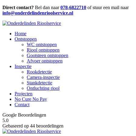
Direct contact?
Bel dan naar
078-6822710
of stuur een mail naar
info@onderdelindenrioolservice.nl
Home
Ontstoppen
WC ontstoppen
Riool ontstoppen
Gootsteen ontstoppen
Afvoer ontstoppen
Inspectie
Rookdetectie
Camera-inspectie
Stankdetectie
Ontluchting riool
Projecten
No Cure No Pay
Contact
Google Beoordelingen
5.0
Gebaseerd op 44 beoordelingen