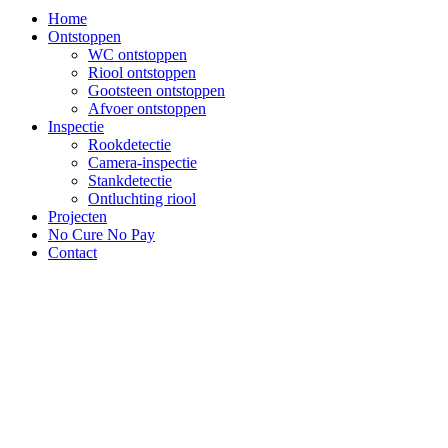
Home
Ontstoppen
WC ontstoppen
Riool ontstoppen
Gootsteen ontstoppen
Afvoer ontstoppen
Inspectie
Rookdetectie
Camera-inspectie
Stankdetectie
Ontluchting riool
Projecten
No Cure No Pay
Contact