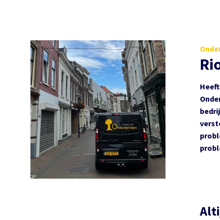
Onder
Ri
Heeft
Onder
bedri
verst
probl
probl
Alt