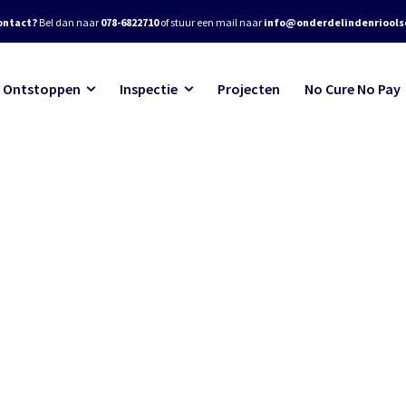
ontact?
Bel dan naar
078-6822710
of stuur een mail naar
info@onderdelindenrioolse
Ontstoppen
Inspectie
Projecten
No Cure No Pay