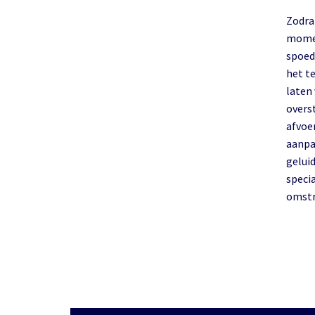
Zodra 
momen
spoed
het te
laten
overs
afvoe
aanpak
gelui
specia