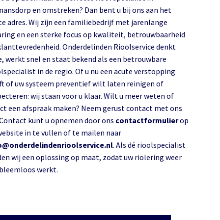
omstreken? Dan bent u bij ons aan het
te adres. Wij zijn een familiebedrijf met jarenlange
aring en een sterke focus op kwaliteit, betrouwbaarheid
klanttevredenheid. Onderdelinden Rioolservice denkt
, werkt snel en staat bekend als een betrouwbare
lspecialist in de regio. Of u nu een acute verstopping
ft of uw systeem preventief wilt laten reinigen of
pecteren: wij staan voor u klaar. Wilt u meer weten of
ect een afspraak maken? Neem gerust contact met ons
 Contact kunt u opnemen door ons
contactformulier
op
website in te vullen of te mailen naar
o@onderdelindenrioolservice.nl
. Als dé rioolspecialist
den wij een oplossing op maat, zodat uw riolering weer
probleemloos werkt.