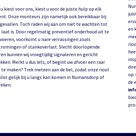
Numansdorp en 
u kiest voor ons, kiest u voor de juiste hulp op elk
juis
t. Onze monteurs zijn namelijk ook bereikbaar bij
erv
gevallen. Toch raden wij aan om niet te wachten tot
en 
 laat is. Door regelmatig preventief onderhoud uit te
mee
 voeren, voorkomt u nare verrassingen zoals
rioo
tromingen of stankoverlast. Slecht doorlopende
hee
ren kunnen wij vroegtijdig signaleren en gericht
ins
ken. Merkt u dus iets, of begint uw afvoer een raar
dir
d te maken? Trek meteen aan de bel, zodat onze riool
op.
list gelijk bij u langs kan komen in Numansdorp of
de 
omstreken.
inf
bie