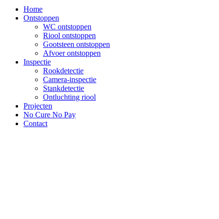
Home
Ontstoppen
WC ontstoppen
Riool ontstoppen
Gootsteen ontstoppen
Afvoer ontstoppen
Inspectie
Rookdetectie
Camera-inspectie
Stankdetectie
Ontluchting riool
Projecten
No Cure No Pay
Contact