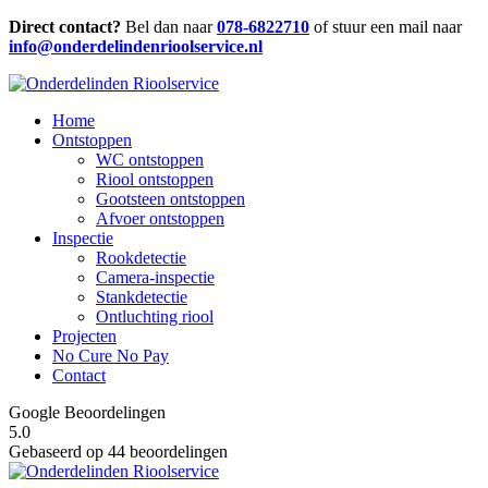
Direct contact?
Bel dan naar
078-6822710
of stuur een mail naar
info@onderdelindenrioolservice.nl
Home
Ontstoppen
WC ontstoppen
Riool ontstoppen
Gootsteen ontstoppen
Afvoer ontstoppen
Inspectie
Rookdetectie
Camera-inspectie
Stankdetectie
Ontluchting riool
Projecten
No Cure No Pay
Contact
Google Beoordelingen
5.0
Gebaseerd op 44 beoordelingen