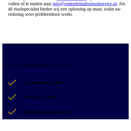
vullen of te mailen naar
info@onderdelindenrioolservice.nl
. Als
dé rioolspecialist bieden wij een oplossing op maat, zodat uw
riolering weer probleemloos werkt.
Kies voor Onderdelinden Rioolservice
Ervaring sinds 1986
No Cure No Pay
Ontstoppen en inspectie