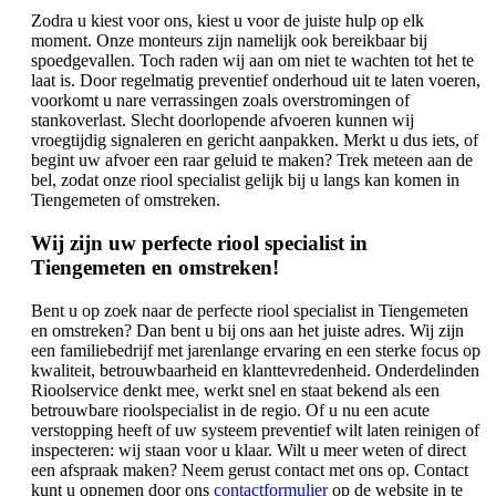
Zodra u kiest voor ons, kiest u voor de juiste hulp op elk
moment. Onze monteurs zijn namelijk ook bereikbaar bij
spoedgevallen. Toch raden wij aan om niet te wachten tot het te
laat is. Door regelmatig preventief onderhoud uit te laten voeren,
voorkomt u nare verrassingen zoals overstromingen of
stankoverlast. Slecht doorlopende afvoeren kunnen wij
vroegtijdig signaleren en gericht aanpakken. Merkt u dus iets, of
begint uw afvoer een raar geluid te maken? Trek meteen aan de
bel, zodat onze riool specialist gelijk bij u langs kan komen in
Tiengemeten of omstreken.
Wij zijn uw perfecte riool specialist in
Tiengemeten en omstreken!
Bent u op zoek naar de perfecte riool specialist in Tiengemeten
en omstreken? Dan bent u bij ons aan het juiste adres. Wij zijn
een familiebedrijf met jarenlange ervaring en een sterke focus op
kwaliteit, betrouwbaarheid en klanttevredenheid. Onderdelinden
Rioolservice denkt mee, werkt snel en staat bekend als een
betrouwbare rioolspecialist in de regio. Of u nu een acute
verstopping heeft of uw systeem preventief wilt laten reinigen of
inspecteren: wij staan voor u klaar. Wilt u meer weten of direct
een afspraak maken? Neem gerust contact met ons op. Contact
kunt u opnemen door ons
contactformulier
op de website in te