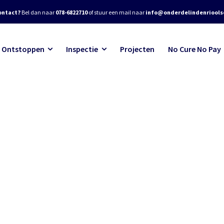
ontact?
Bel dan naar
078-6822710
of stuur een mail naar
info@onderdelindenrioolse
Ontstoppen
Inspectie
Projecten
No Cure No Pay