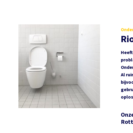
Onder
Ri
Heeft
probl
Onder
Al ru
bijvo
gebru
oplos
Onze
Rot