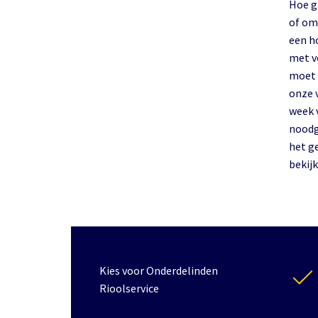
Hoe g
of om
een h
met v
moet 
onze 
week 
noodg
het g
bekijk
Kies voor Onderdelinden
Rioolservice