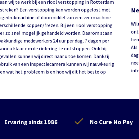
aan wij te werk bij een riool verstopping in Rotterdam
Me
streken? Een verstopping kan worden opgelost met
ogedrukmachine of doormiddel van een veermachine
Wilt
erschillende koppen/frezen. Bij een riool verstopping
ont
er zo snel mogelijk gehandeld worden. Daarom staan
ben
vakkundige medewerkers 24 uur per dag, 7 dagen per
Als
voor u klaar om de riolering te ontstoppen. Ook bij
dag
evallen kunnen wij direct naar u toe komen. Dankzij
ne
ebruik van een inspectiecamera kunnen wij nauwkeurig
inf
en wat het probleem is en hoe wij dit het beste op
Ervaring sinds 1986
No Cure No Pay