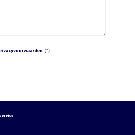
privacyvoorwaarden
. (*)
service