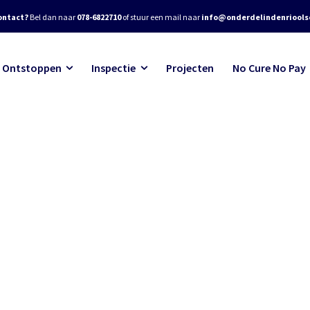
ontact?
Bel dan naar
078-6822710
of stuur een mail naar
info@onderdelindenrioolse
Ontstoppen
Inspectie
Projecten
No Cure No Pay