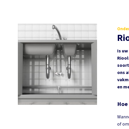
Onder
Ri
Is uw
Riool
soort
ons a
vakma
en me
Hoe 
Wanne
of oms