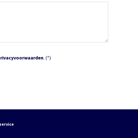
privacyvoorwaarden
. (*)
service