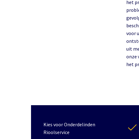
het p
probl
gevol
besch
voor 
ontst
uit m
onze 
het p
Kies voor Onderdelinden
Rioolservice