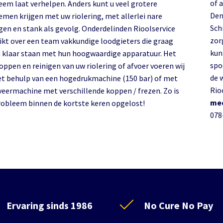
of 
eem laat verhelpen. Anders kunt u veel grotere
Den
emen krijgen met uw riolering, met allerlei nare
Sch
gen en stank als gevolg. Onderdelinden Rioolservice
zor
ikt over een team vakkundige loodgieters die graag
kun
u klaar staan met hun hoogwaardige apparatuur. Het
spo
oppen en reinigen van uw riolering of afvoer voeren wij
de 
et behulp van een hogedrukmachine (150 bar) of met
Rio
veermachine met verschillende koppen / frezen. Zo is
mee
robleem binnen de kortste keren opgelost!
078
Ervaring sinds 1986
No Cure No Pay