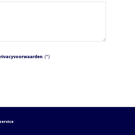
privacyvoorwaarden
. (*)
service