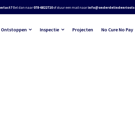
ontact?
Bel dan naar
078-6822710
of stuur een mail naar
info@onderdelindenrioolse
Ontstoppen
Inspectie
Projecten
No Cure No Pay