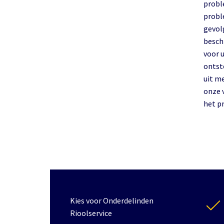
probl
probl
gevol
besch
voor 
ontst
uit m
onze 
het p
Kies voor Onderdelinden
Rioolservice