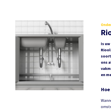
Onder
Ri
Is uw
Riool
soort
ons a
vakma
en me
Hoe 
Wanne
omstre