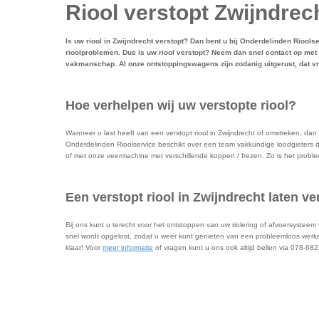
Riool verstopt Zwijndrec
Is uw riool in Zwijndrecht verstopt? Dan bent u bij Onderdelinden Riools
rioolproblemen. Dus is uw riool verstopt? Neem dan snel contact op met 
vakmanschap. Al onze ontstoppingswagens zijn zodanig uitgerust, dat 
Hoe verhelpen wij uw verstopte riool?
Wanneer u last heeft van een verstopt riool in Zwijndrecht of omstreken, dan 
Onderdelinden Rioolservice beschikt over een team vakkundige loodgieters d
of met onze veermachine met verschillende koppen / frezen. Zo is het probl
Een verstopt riool in Zwijndrecht laten 
Bij ons kunt u terecht voor het ontstoppen van uw riolering of afvoersystee
snel wordt opgelost, zodat u weer kunt genieten van een probleemloos werken
klaar! Voor
meer informatie
of vragen kunt u ons ook altijd bellen via 078-68