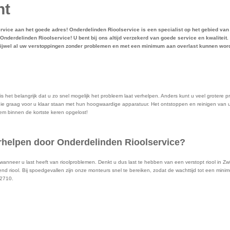
ht
ervice aan het goede adres! Onderdelinden Rioolservice is een specialist op het gebied van 
Onderdelinden Rioolservice! U bent bij ons altijd verzekerd van goede service en kwaliteit.
vrijwel al uw verstoppingen zonder problemen en met een minimum aan overlast kunnen wor
is het belangrijk dat u zo snel mogelijk het probleem laat verhelpen. Anders kunt u veel grotere pr
ie graag voor u klaar staan met hun hoogwaardige apparatuur. Het ontstoppen en reinigen van uw
eem binnen de kortste keren opgelost!
verhelpen door Onderdelinden Rioolservice?
m wanneer u last heeft van rioolproblemen. Denkt u dus last te hebben van een verstopt riool in 
d riool. Bij spoedgevallen zijn onze monteurs snel te bereiken, zodat de wachttijd tot een minim
22710.