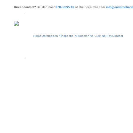
Direct contact?
Bel dan naar
078-6822710
of stuur een mail naar
info@onderdelinde
Home
Ontstoppen
Inspectie
Projecten
No Cure No Pay
Contact