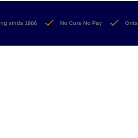
ing sinds 1986
No Cure No Pay
Onts