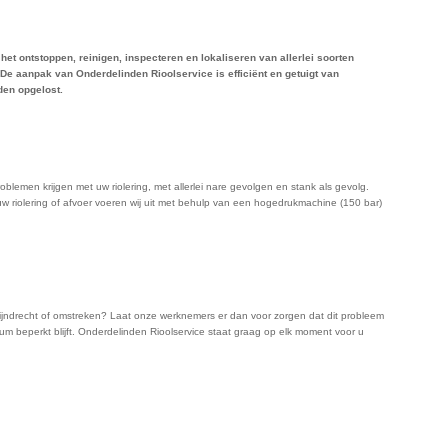
het ontstoppen, reinigen, inspecteren en lokaliseren van allerlei soorten
 De aanpak van Onderdelinden Rioolservice is efficiënt en getuigt van
den opgelost.
oblemen krijgen met uw riolering, met allerlei nare gevolgen en stank als gevolg.
 riolering of afvoer voeren wij uit met behulp van een hogedrukmachine (150 bar)
Zwijndrecht of omstreken? Laat onze werknemers er dan voor zorgen dat dit probleem
um beperkt blijft. Onderdelinden Rioolservice staat graag op elk moment voor u